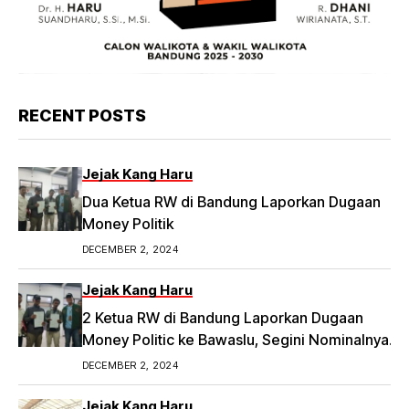
RECENT POSTS
Jejak Kang Haru
Dua Ketua RW di Bandung Laporkan Dugaan
Money Politik
DECEMBER 2, 2024
Jejak Kang Haru
2 Ketua RW di Bandung Laporkan Dugaan
Money Politic ke Bawaslu, Segini Nominalnya
Artikel ini telah tayang di Tribunpriangan.com
DECEMBER 2, 2024
dengan judul 2 Ketua RW di Bandung Laporkan
Dugaan Money Politic ke Bawaslu, Segini
Jejak Kang Haru