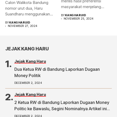
merilis hasil preferensi
Calon Walikota Bandung
masyarakat menjelang
nomor urut dua, Haru
Pilwalkot Bandung 2024.
Suandharu menggunakan
BY
KANGHARUID
Hasilnya,...
NOVEMBER 25, 2024
hak pilihnya di...
BY
KANGHARUID
NOVEMBER 27, 2024
JEJAK KANG HARU
Jejak Kang Haru
Dua Ketua RW di Bandung Laporkan Dugaan
Money Politik
DECEMBER 2, 2024
Jejak Kang Haru
2 Ketua RW di Bandung Laporkan Dugaan Money
Politic ke Bawaslu, Segini Nominalnya Artikel ini
telah tayang di Tribunpriangan.com dengan judul
DECEMBER 2, 2024