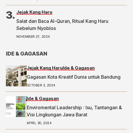
2 Ketua RW di Bandung Laporkan Dugaan Money
Politic ke Bawaslu, Segini Nominalnya,
Jejak Kang Haru
https://priangan.tribunnews.com/2024/11/30/2-
Salat dan Baca Al-Quran, Ritual Kang Haru
ketua-rw-di-bandung-laporkan-dugaan-money-
Sebelum Nyoblos
politic-ke-bawaslu-segini-nominalnya.
NOVEMBER 27, 2024
IDE & GAGASAN
Jejak Kang Haru
Ide & Gagasan
Gagasan Kota Kreatif Dunia untuk Bandung
OCTOBER 3, 2024
Ide & Gagasan
Enviromental Leadership : Isu, Tantangan &
Visi Lingkungan Jawa Barat
APRIL 30, 2024