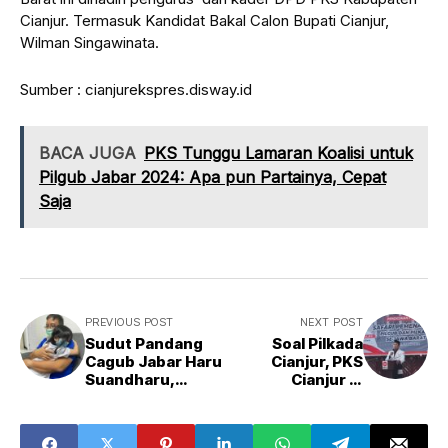
Cianjur. Termasuk Kandidat Bakal Calon Bupati Cianjur,
Wilman Singawinata.
Sumber : cianjurekspres.disway.id
BACA JUGA
PKS Tunggu Lamaran Koalisi untuk
Pilgub Jabar 2024: Apa pun Partainya, Cepat
Saja
PREVIOUS POST
NEXT POST
Sudut Pandang
Soal Pilkada
Cagub Jabar Haru
Cianjur, PKS
Suandharu,
Cianjur di
Bagikan Makna
Deadline Senin
Seorang Ayah di
Sudah Masuk
Hari Anak
Laporan ke DPW,