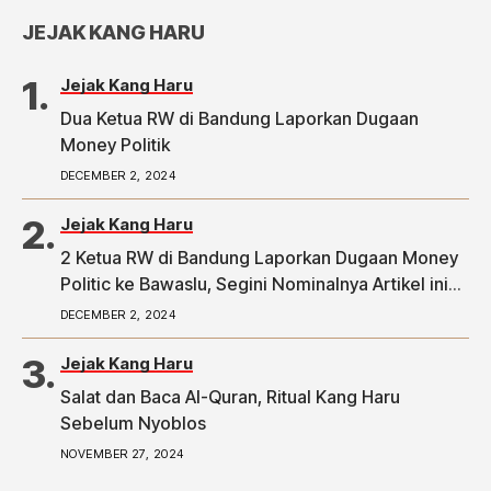
JEJAK KANG HARU
Jejak Kang Haru
Dua Ketua RW di Bandung Laporkan Dugaan
Money Politik
DECEMBER 2, 2024
Jejak Kang Haru
2 Ketua RW di Bandung Laporkan Dugaan Money
Politic ke Bawaslu, Segini Nominalnya Artikel ini
telah tayang di Tribunpriangan.com dengan judul
DECEMBER 2, 2024
2 Ketua RW di Bandung Laporkan Dugaan Money
Politic ke Bawaslu, Segini Nominalnya,
Jejak Kang Haru
https://priangan.tribunnews.com/2024/11/30/2-
Salat dan Baca Al-Quran, Ritual Kang Haru
ketua-rw-di-bandung-laporkan-dugaan-money-
Sebelum Nyoblos
politic-ke-bawaslu-segini-nominalnya.
NOVEMBER 27, 2024