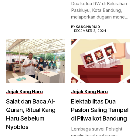
Dua ketua RW di Kelurahan
Pasirluyu, Kota Bandung,
melaporkan dugaan money
politic...
BY
KANGHARUID
DECEMBER 2, 2024
Jejak Kang Haru
Jejak Kang Haru
Salat dan Baca Al-
Elektabilitas Dua
Quran, Ritual Kang
Paslon Saling Tempel
Haru Sebelum
di Pilwalkot Bandung
Nyoblos
Lembaga survei Polsight
merilis hasil preferensi