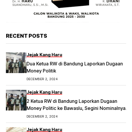
RECENT POSTS
Jejak Kang Haru
Dua Ketua RW di Bandung Laporkan Dugaan
Money Politik
DECEMBER 2, 2024
Jejak Kang Haru
2 Ketua RW di Bandung Laporkan Dugaan
Money Politic ke Bawaslu, Segini Nominalnya
Artikel ini telah tayang di Tribunpriangan.com
DECEMBER 2, 2024
dengan judul 2 Ketua RW di Bandung Laporkan
Dugaan Money Politic ke Bawaslu, Segini
Jejak Kang Haru