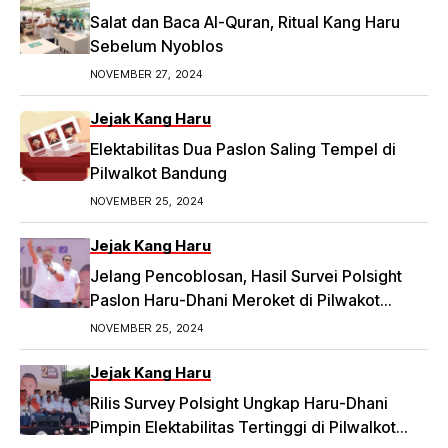
Nominalnya,
Salat dan Baca Al-Quran, Ritual Kang Haru
https://priangan.tribunnews.com/2024/11/30/2-
Sebelum Nyoblos
ketua-rw-di-bandung-laporkan-dugaan-
NOVEMBER 27, 2024
money-politic-ke-bawaslu-segini-nominalnya.
Jejak Kang Haru
Elektabilitas Dua Paslon Saling Tempel di
Pilwalkot Bandung
NOVEMBER 25, 2024
Jejak Kang Haru
Jelang Pencoblosan, Hasil Survei Polsight
Paslon Haru-Dhani Meroket di Pilwakot
Bandung
NOVEMBER 25, 2024
Jejak Kang Haru
Rilis Survey Polsight Ungkap Haru-Dhani
Pimpin Elektabilitas Tertinggi di Pilwalkot