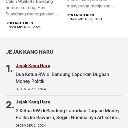
Calon Walikota Bandung
masyarakat menjelang
nomor urut dua, Haru
Pilwalkot Bandung 2024.
Suandharu menggunakan
BY
KANGHARUID
Hasilnya,...
NOVEMBER 25, 2024
hak pilihnya di...
BY
KANGHARUID
NOVEMBER 27, 2024
JEJAK KANG HARU
Jejak Kang Haru
Dua Ketua RW di Bandung Laporkan Dugaan
Money Politik
DECEMBER 2, 2024
Jejak Kang Haru
2 Ketua RW di Bandung Laporkan Dugaan Money
Politic ke Bawaslu, Segini Nominalnya Artikel ini
telah tayang di Tribunpriangan.com dengan judul
DECEMBER 2, 2024