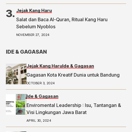
2 Ketua RW di Bandung Laporkan Dugaan Money
Politic ke Bawaslu, Segini Nominalnya,
Jejak Kang Haru
https://priangan.tribunnews.com/2024/11/30/2-
Salat dan Baca Al-Quran, Ritual Kang Haru
ketua-rw-di-bandung-laporkan-dugaan-money-
Sebelum Nyoblos
politic-ke-bawaslu-segini-nominalnya.
NOVEMBER 27, 2024
IDE & GAGASAN
Jejak Kang Haru
Ide & Gagasan
Gagasan Kota Kreatif Dunia untuk Bandung
OCTOBER 3, 2024
Ide & Gagasan
Enviromental Leadership : Isu, Tantangan &
Visi Lingkungan Jawa Barat
APRIL 30, 2024