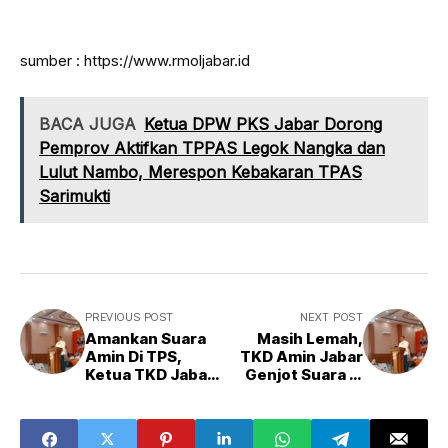
sumber : https://www.rmoljabar.id
BACA JUGA
Ketua DPW PKS Jabar Dorong
Pemprov Aktifkan TPPAS Legok Nangka dan
Lulut Nambo, Merespon Kebakaran TPAS
Sarimukti
PREVIOUS POST
NEXT POST
Amankan Suara
Masih Lemah,
Amin Di TPS,
TKD Amin Jabar
Ketua TKD Jabar:
Genjot Suara di
Jangan
Pelosok Selatan
Berkhianat
Jabar
Kepada Rakyat