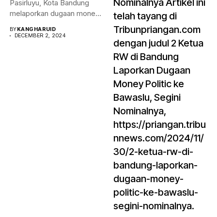
Nominalnya Artikel ini
Pasirluyu, Kota Bandung
melaporkan dugaan money
telah tayang di
politik...
Tribunpriangan.com
BY
KANGHARUID
DECEMBER 2, 2024
dengan judul 2 Ketua
RW di Bandung
Laporkan Dugaan
Money Politic ke
Bawaslu, Segini
Nominalnya,
https://priangan.tribu
nnews.com/2024/11/
30/2-ketua-rw-di-
bandung-laporkan-
dugaan-money-
politic-ke-bawaslu-
segini-nominalnya.