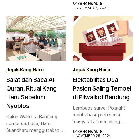
politic...
BY
KANGHARUID
DECEMBER 2, 2024
Jejak Kang Haru
Jejak Kang Haru
Salat dan Baca Al-
Elektabilitas Dua
Quran, Ritual Kang
Paslon Saling Tempel
Haru Sebelum
di Pilwalkot Bandung
Nyoblos
Lembaga survei Polsight
merilis hasil preferensi
Calon Walikota Bandung
masyarakat menjelang
nomor urut dua, Haru
Pilwalkot Bandung 2024.
Suandharu menggunakan
BY
KANGHARUID
Hasilnya,...
NOVEMBER 25, 2024
hak pilihnya di...