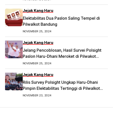
money-politic-ke-bawaslu-segini-nominalnya.
Jejak Kang Haru
Elektabilitas Dua Paslon Saling Tempel di
Pilwalkot Bandung
NOVEMBER 25, 2024
Jejak Kang Haru
Jelang Pencoblosan, Hasil Survei Polsight
Paslon Haru-Dhani Meroket di Pilwakot
Bandung
NOVEMBER 25, 2024
Jejak Kang Haru
Rilis Survey Polsight Ungkap Haru-Dhani
Pimpin Elektabilitas Tertinggi di Pilwalkot
Bandung 2024
NOVEMBER 23, 2024