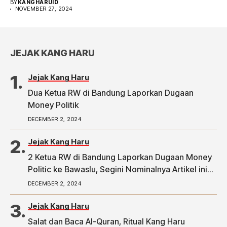
BY
KANGHARUID
NOVEMBER 27, 2024
JEJAK KANG HARU
Jejak Kang Haru
Dua Ketua RW di Bandung Laporkan Dugaan
Money Politik
DECEMBER 2, 2024
Jejak Kang Haru
2 Ketua RW di Bandung Laporkan Dugaan Money
Politic ke Bawaslu, Segini Nominalnya Artikel ini
telah tayang di Tribunpriangan.com dengan judul
DECEMBER 2, 2024
2 Ketua RW di Bandung Laporkan Dugaan Money
Politic ke Bawaslu, Segini Nominalnya,
Jejak Kang Haru
https://priangan.tribunnews.com/2024/11/30/2-
Salat dan Baca Al-Quran, Ritual Kang Haru