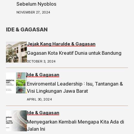
ketua-rw-di-bandung-laporkan-dugaan-money-
Sebelum Nyoblos
politic-ke-bawaslu-segini-nominalnya.
NOVEMBER 27, 2024
IDE & GAGASAN
Jejak Kang Haru
Ide & Gagasan
Gagasan Kota Kreatif Dunia untuk Bandung
OCTOBER 3, 2024
Ide & Gagasan
Enviromental Leadership : Isu, Tantangan &
Visi Lingkungan Jawa Barat
APRIL 30, 2024
Ide & Gagasan
Menyegarkan Kembali Mengapa Kita Ada di
Jalan Ini