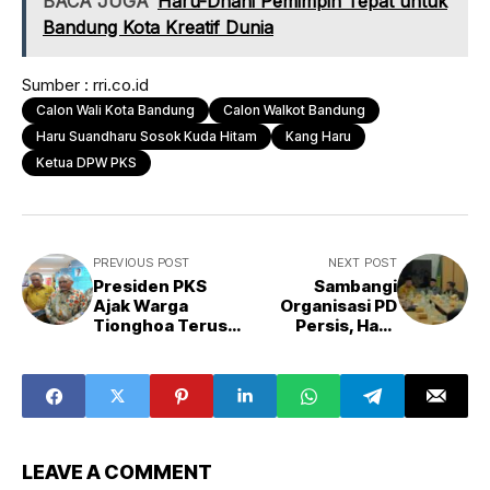
BACA JUGA
Haru-Dhani Pemimpin Tepat untuk
Bandung Kota Kreatif Dunia
Sumber : rri.co.id
Calon Wali Kota Bandung
Calon Walkot Bandung
Haru Suandharu Sosok Kuda Hitam
Kang Haru
Ketua DPW PKS
PREVIOUS POST
NEXT POST
Presiden PKS
Sambangi
Ajak Warga
Organisasi PD
Tionghoa Terus
Persis, Haru
Bersatu
Suandharu
Diminta
Tingkatkan
Kualitas
Pelayanan
Kesehatan Jika
Pimpin Kota
LEAVE A COMMENT
Bandung