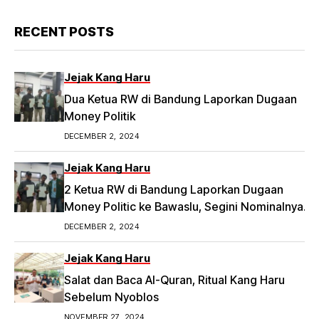
RECENT POSTS
Jejak Kang Haru
Dua Ketua RW di Bandung Laporkan Dugaan
Money Politik
DECEMBER 2, 2024
Jejak Kang Haru
2 Ketua RW di Bandung Laporkan Dugaan
Money Politic ke Bawaslu, Segini Nominalnya
Artikel ini telah tayang di Tribunpriangan.com
DECEMBER 2, 2024
dengan judul 2 Ketua RW di Bandung Laporkan
Dugaan Money Politic ke Bawaslu, Segini
Jejak Kang Haru
Nominalnya,
Salat dan Baca Al-Quran, Ritual Kang Haru
https://priangan.tribunnews.com/2024/11/30/2-
Sebelum Nyoblos
ketua-rw-di-bandung-laporkan-dugaan-
NOVEMBER 27, 2024