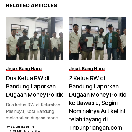
RELATED ARTICLES
Jejak Kang Haru
Jejak Kang Haru
Dua Ketua RW di
2 Ketua RW di
Bandung Laporkan
Bandung Laporkan
Dugaan Money Politik
Dugaan Money Politic
ke Bawaslu, Segini
Dua ketua RW di Kelurahan
Nominalnya Artikel ini
Pasirluyu, Kota Bandung
melaporkan dugaan money
telah tayang di
politik...
Tribunpriangan.com
BY
KANGHARUID
DECEMBER 2, 2024