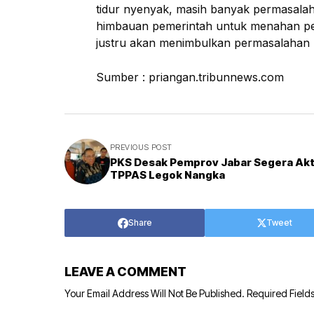
tidur nyenyak, masih banyak permasalaha
himbauan pemerintah untuk menahan pen
justru akan menimbulkan permasalahan la
Sumber : priangan.tribunnews.com
PREVIOUS POST
PKS Desak Pemprov Jabar Segera Akt
TPPAS Legok Nangka
Share
Tweet
LEAVE A COMMENT
Your Email Address Will Not Be Published.
Required Field