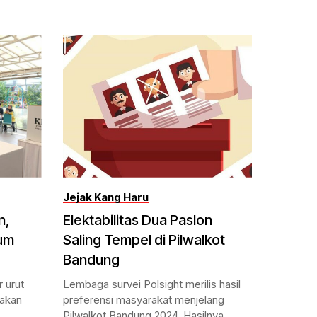
Jejak Kang Haru
n,
Elektabilitas Dua Paslon
lum
Saling Tempel di Pilwalkot
Bandung
 urut
Lembaga survei Polsight merilis hasil
nakan
preferensi masyarakat menjelang
Pilwalkot Bandung 2024. Hasilnya,...