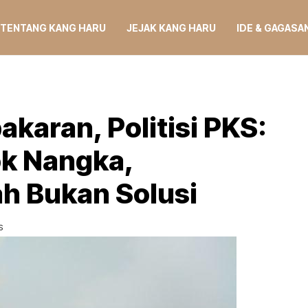
TENTANG KANG HARU
JEJAK KANG HARU
IDE & GAGASA
karan, Politisi PKS:
ok Nangka,
 Bukan Solusi
S