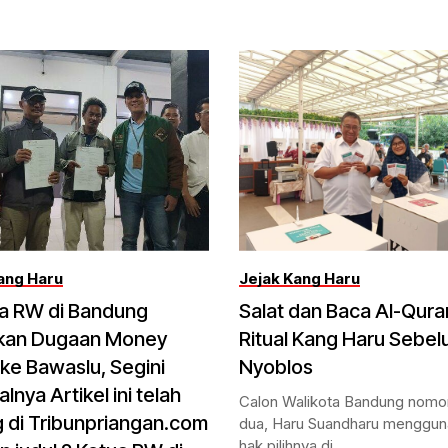
ang Haru
Jejak Kang Haru
ua RW di Bandung
Salat dan Baca Al-Qura
kan Dugaan Money
Ritual Kang Haru Sebe
c ke Bawaslu, Segini
Nyoblos
lnya Artikel ini telah
Calon Walikota Bandung nomor
 di Tribunpriangan.com
dua, Haru Suandharu menggu
hak pilihnya di...