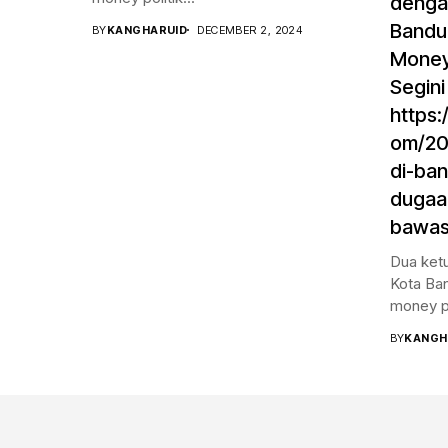
dengan
Bandu
BY
KANGHARUID
DECEMBER 2, 2024
Money 
Segini
https:
om/20
di-ba
dugaa
bawasl
Dua ketu
Kota Ba
money pol
BY
KANGH