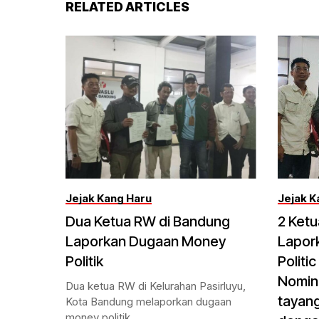
RELATED ARTICLES
Jejak Kang Haru
Jejak K
Dua Ketua RW di Bandung
2 Ket
Laporkan Dugaan Money
Lapor
Politik
Politi
Nomina
Dua ketua RW di Kelurahan Pasirluyu,
tayang
Kota Bandung melaporkan dugaan
money politik...