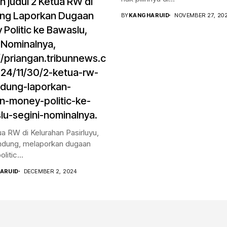
 judul 2 Ketua RW di
ng Laporkan Dugaan
BY
KANGHARUID
NOVEMBER 27, 20
Politic ke Bawaslu,
 Nominalnya,
//priangan.tribunnews.c
24/11/30/2-ketua-rw-
ndung-laporkan-
n-money-politic-ke-
u-segini-nominalnya.
a RW di Kelurahan Pasirluyu,
ndung, melaporkan dugaan
itic...
ARUID
DECEMBER 2, 2024