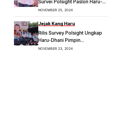
Survei Polsight Paslon Haru-
Dhani Meroket di Pilwakot
NOVEMBER 25, 2024
Bandung
Jejak Kang Haru
Rilis Survey Polsight Ungkap
Haru-Dhani Pimpin
Elektabilitas Tertinggi di
NOVEMBER 23, 2024
Pilwalkot Bandung 2024