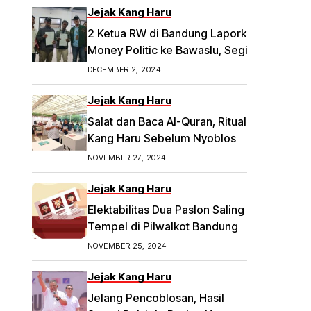
Jejak Kang Haru
2 Ketua RW di Bandung Laporkan Dugaan
Money Politic ke Bawaslu, Segini
Nominalnya Artikel ini telah tayang di
DECEMBER 2, 2024
Tribunpriangan.com dengan judul 2
Ketua RW di Bandung Laporkan Dugaan
Jejak Kang Haru
Money Politic ke Bawaslu, Segini
Salat dan Baca Al-Quran, Ritual
Nominalnya,
Kang Haru Sebelum Nyoblos
https://priangan.tribunnews.com/2024/11/
NOVEMBER 27, 2024
30/2-ketua-rw-di-bandung-laporkan-
dugaan-money-politic-ke-bawaslu-
Jejak Kang Haru
segini-nominalnya.
Elektabilitas Dua Paslon Saling
Tempel di Pilwalkot Bandung
NOVEMBER 25, 2024
Jejak Kang Haru
Jelang Pencoblosan, Hasil