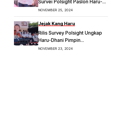
Survei Polsight Paslon Haru-
Dhani Meroket di Pilwakot
NOVEMBER 25, 2024
Bandung
Jejak Kang Haru
Rilis Survey Polsight Ungkap
Haru-Dhani Pimpin
Elektabilitas Tertinggi di
NOVEMBER 23, 2024
Pilwalkot Bandung 2024