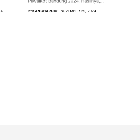
Pilwalkot Bandung 2024. Hasilnya,...
24
BY
KANGHARUID
NOVEMBER 25, 2024