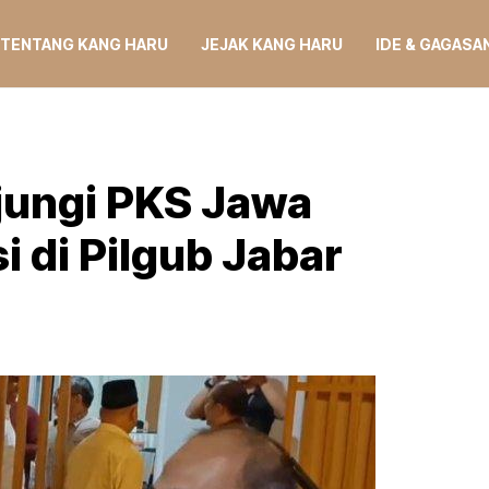
TENTANG KANG HARU
JEJAK KANG HARU
IDE & GAGASA
jungi PKS Jawa
si di Pilgub Jabar