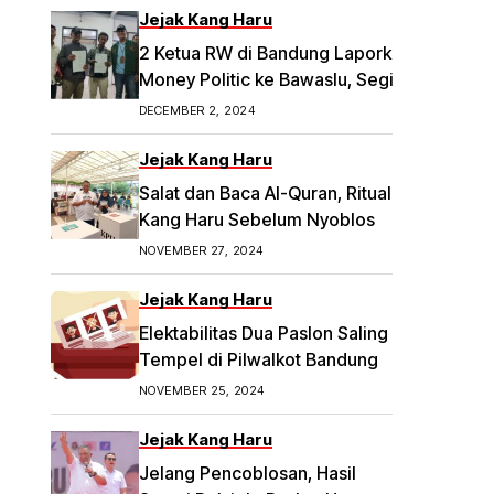
Jejak Kang Haru
2 Ketua RW di Bandung Laporkan Dugaan
Money Politic ke Bawaslu, Segini
Nominalnya Artikel ini telah tayang di
DECEMBER 2, 2024
Tribunpriangan.com dengan judul 2
Ketua RW di Bandung Laporkan Dugaan
Jejak Kang Haru
Money Politic ke Bawaslu, Segini
Salat dan Baca Al-Quran, Ritual
Nominalnya,
Kang Haru Sebelum Nyoblos
https://priangan.tribunnews.com/2024/11/
NOVEMBER 27, 2024
30/2-ketua-rw-di-bandung-laporkan-
dugaan-money-politic-ke-bawaslu-
Jejak Kang Haru
segini-nominalnya.
Elektabilitas Dua Paslon Saling
Tempel di Pilwalkot Bandung
NOVEMBER 25, 2024
Jejak Kang Haru
Jelang Pencoblosan, Hasil