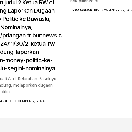
hak pilihnya di...
 judul 2 Ketua RW di
ng Laporkan Dugaan
BY
KANGHARUID
NOVEMBER 27, 20
Politic ke Bawaslu,
 Nominalnya,
//priangan.tribunnews.c
24/11/30/2-ketua-rw-
ndung-laporkan-
n-money-politic-ke-
u-segini-nominalnya.
a RW di Kelurahan Pasirluyu,
ndung, melaporkan dugaan
itic...
ARUID
DECEMBER 2, 2024