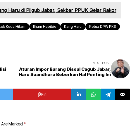
ng Haru di Pilgub Jabar, Sekber PPUK Gelar Rakor
sok Kuda Hitam
Ilham Habibie
Kang Haru
Ketua DPW PKS
NEXT POST
isi
Aturan Impor Barang Disoal Cagub Jabar,
Haru Suandharu Beberkan Hal Penting Ini
Pin
s Are Marked
*