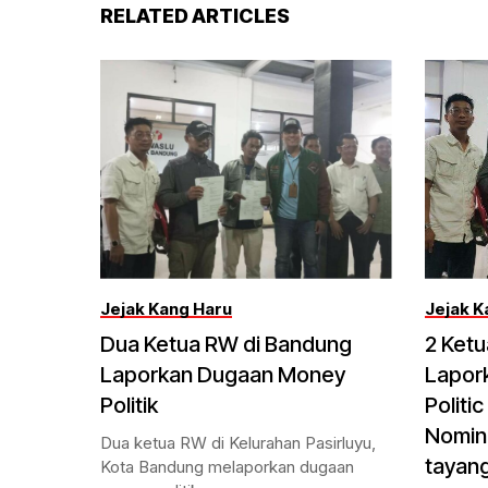
RELATED ARTICLES
Jejak Kang Haru
Jejak K
Dua Ketua RW di Bandung
2 Ket
Laporkan Dugaan Money
Lapor
Politik
Politi
Nomina
Dua ketua RW di Kelurahan Pasirluyu,
tayang
Kota Bandung melaporkan dugaan