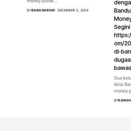
money politik...
dengan
Bandu
BY
KANGHARUID
DECEMBER 2, 2024
Money 
Segini
https:
om/20
di-ba
dugaa
bawasl
Dua ketu
Kota Ba
money pol
BY
KANGH