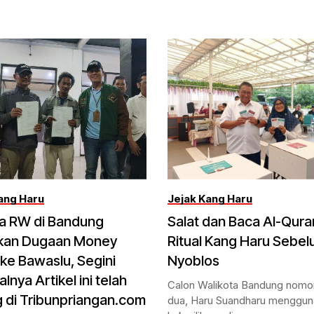
ang Haru
Jejak Kang Haru
ua RW di Bandung
Salat dan Baca Al-Qura
kan Dugaan Money
Ritual Kang Haru Sebe
c ke Bawaslu, Segini
Nyoblos
lnya Artikel ini telah
Calon Walikota Bandung nomor
 di Tribunpriangan.com
dua, Haru Suandharu menggu