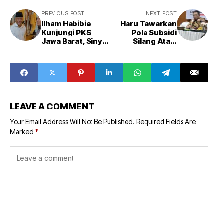
PREVIOUS POST
NEXT POST
Ilham Habibie
Haru Tawarkan
Kunjungi PKS
Pola Subsidi
Jawa Barat, Sinyal
Silang Atasi
Koalisi di Pilgub
Kemiskinan Jabar
Jabar 2024?
LEAVE A COMMENT
Your Email Address Will Not Be Published.
Required Fields Are
Marked
*