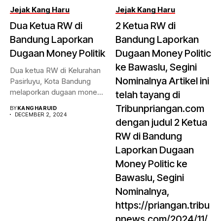
Jejak Kang Haru
Jejak Kang Haru
Dua Ketua RW di
2 Ketua RW di
Bandung Laporkan
Bandung Laporkan
Dugaan Money Politik
Dugaan Money Politic
ke Bawaslu, Segini
Dua ketua RW di Kelurahan
Nominalnya Artikel ini
Pasirluyu, Kota Bandung
melaporkan dugaan money
telah tayang di
politik...
Tribunpriangan.com
BY
KANGHARUID
DECEMBER 2, 2024
dengan judul 2 Ketua
RW di Bandung
Laporkan Dugaan
Money Politic ke
Bawaslu, Segini
Nominalnya,
https://priangan.tribu
nnews.com/2024/11/