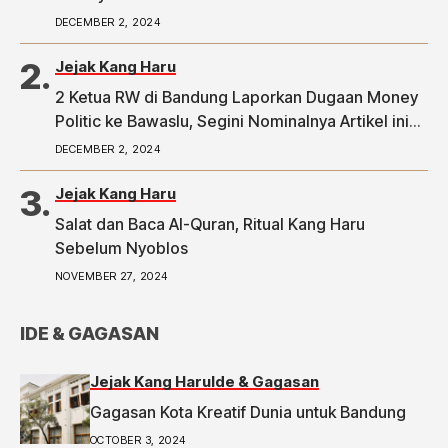
DECEMBER 2, 2024
Jejak Kang Haru
2 Ketua RW di Bandung Laporkan Dugaan Money
Politic ke Bawaslu, Segini Nominalnya Artikel ini
telah tayang di Tribunpriangan.com dengan judul
DECEMBER 2, 2024
2 Ketua RW di Bandung Laporkan Dugaan Money
Politic ke Bawaslu, Segini Nominalnya,
Jejak Kang Haru
https://priangan.tribunnews.com/2024/11/30/2-
Salat dan Baca Al-Quran, Ritual Kang Haru
ketua-rw-di-bandung-laporkan-dugaan-money-
Sebelum Nyoblos
politic-ke-bawaslu-segini-nominalnya.
NOVEMBER 27, 2024
IDE & GAGASAN
Jejak Kang Haru
Ide & Gagasan
Gagasan Kota Kreatif Dunia untuk Bandung
OCTOBER 3, 2024