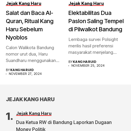
Jejak Kang Haru
Jejak Kang Haru
Salat dan Baca Al-
Elektabilitas Dua
Quran, Ritual Kang
Paslon Saling Tempel
Haru Sebelum
di Pilwalkot Bandung
Nyoblos
Lembaga survei Polsight
merilis hasil preferensi
Calon Walikota Bandung
masyarakat menjelang
nomor urut dua, Haru
Pilwalkot Bandung 2024.
Suandharu menggunakan
BY
KANGHARUID
Hasilnya,...
NOVEMBER 25, 2024
hak pilihnya di...
BY
KANGHARUID
NOVEMBER 27, 2024
JEJAK KANG HARU
Jejak Kang Haru
Dua Ketua RW di Bandung Laporkan Dugaan
Money Politik