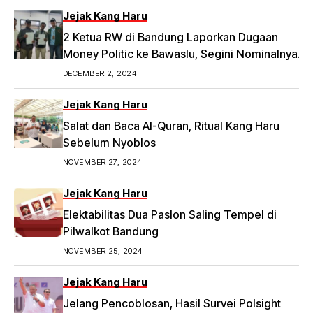
Jejak Kang Haru
2 Ketua RW di Bandung Laporkan Dugaan
Money Politic ke Bawaslu, Segini Nominalnya
Artikel ini telah tayang di Tribunpriangan.com
DECEMBER 2, 2024
dengan judul 2 Ketua RW di Bandung Laporkan
Dugaan Money Politic ke Bawaslu, Segini
Jejak Kang Haru
Nominalnya,
Salat dan Baca Al-Quran, Ritual Kang Haru
https://priangan.tribunnews.com/2024/11/30/2-
Sebelum Nyoblos
ketua-rw-di-bandung-laporkan-dugaan-
NOVEMBER 27, 2024
money-politic-ke-bawaslu-segini-nominalnya.
Jejak Kang Haru
Elektabilitas Dua Paslon Saling Tempel di
Pilwalkot Bandung
NOVEMBER 25, 2024
Jejak Kang Haru
Jelang Pencoblosan, Hasil Survei Polsight