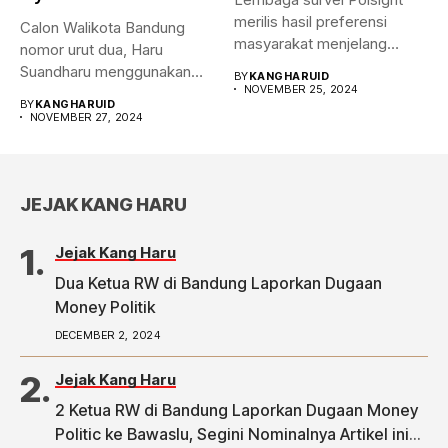
merilis hasil preferensi
Calon Walikota Bandung
masyarakat menjelang
nomor urut dua, Haru
Pilwalkot Bandung 2024.
Suandharu menggunakan
BY
KANGHARUID
Hasilnya,...
NOVEMBER 25, 2024
hak pilihnya di...
BY
KANGHARUID
NOVEMBER 27, 2024
JEJAK KANG HARU
Jejak Kang Haru
Dua Ketua RW di Bandung Laporkan Dugaan
Money Politik
DECEMBER 2, 2024
Jejak Kang Haru
2 Ketua RW di Bandung Laporkan Dugaan Money
Politic ke Bawaslu, Segini Nominalnya Artikel ini