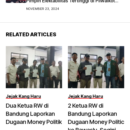
Pimpin Elektabilitas Tertinggi di Pilwalkot
Bandung 2024
NOVEMBER 23, 2024
RELATED ARTICLES
Jejak Kang Haru
Jejak Kang Haru
Dua Ketua RW di
2 Ketua RW di
Bandung Laporkan
Bandung Laporkan
Dugaan Money Politik
Dugaan Money Politic