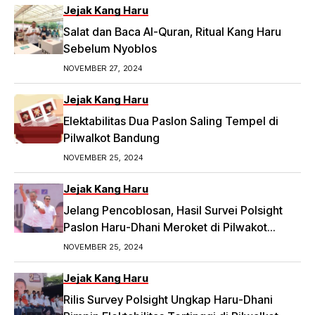
Dugaan Money Politic ke Bawaslu, Segini
Jejak Kang Haru
Nominalnya,
Salat dan Baca Al-Quran, Ritual Kang Haru
https://priangan.tribunnews.com/2024/11/30/2-
Sebelum Nyoblos
ketua-rw-di-bandung-laporkan-dugaan-
NOVEMBER 27, 2024
money-politic-ke-bawaslu-segini-nominalnya.
Jejak Kang Haru
Elektabilitas Dua Paslon Saling Tempel di
Pilwalkot Bandung
NOVEMBER 25, 2024
Jejak Kang Haru
Jelang Pencoblosan, Hasil Survei Polsight
Paslon Haru-Dhani Meroket di Pilwakot
Bandung
NOVEMBER 25, 2024
Jejak Kang Haru
Rilis Survey Polsight Ungkap Haru-Dhani