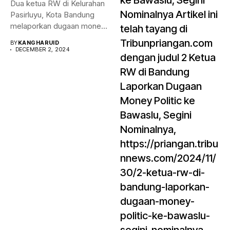
ke Bawaslu, Segini
Dua ketua RW di Kelurahan
Nominalnya Artikel ini
Pasirluyu, Kota Bandung
melaporkan dugaan money
telah tayang di
politik...
Tribunpriangan.com
BY
KANGHARUID
DECEMBER 2, 2024
dengan judul 2 Ketua
RW di Bandung
Laporkan Dugaan
Money Politic ke
Bawaslu, Segini
Nominalnya,
https://priangan.tribu
nnews.com/2024/11/
30/2-ketua-rw-di-
bandung-laporkan-
dugaan-money-
politic-ke-bawaslu-