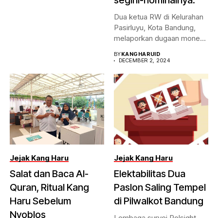
segini-nominalnya.
Dua ketua RW di Kelurahan
Pasirluyu, Kota Bandung,
melaporkan dugaan money
politic...
BY
KANGHARUID
DECEMBER 2, 2024
Jejak Kang Haru
Jejak Kang Haru
Salat dan Baca Al-
Elektabilitas Dua
Quran, Ritual Kang
Paslon Saling Tempel
Haru Sebelum
di Pilwalkot Bandung
Nyoblos
Lembaga survei Polsight