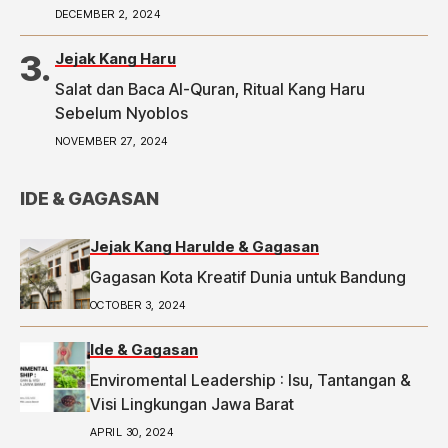
telah tayang di Tribunpriangan.com dengan judul
DECEMBER 2, 2024
2 Ketua RW di Bandung Laporkan Dugaan Money
Politic ke Bawaslu, Segini Nominalnya,
Jejak Kang Haru
https://priangan.tribunnews.com/2024/11/30/2-
Salat dan Baca Al-Quran, Ritual Kang Haru
ketua-rw-di-bandung-laporkan-dugaan-money-
Sebelum Nyoblos
politic-ke-bawaslu-segini-nominalnya.
NOVEMBER 27, 2024
IDE & GAGASAN
Jejak Kang Haru
Ide & Gagasan
Gagasan Kota Kreatif Dunia untuk Bandung
OCTOBER 3, 2024
Ide & Gagasan
Enviromental Leadership : Isu, Tantangan &
Visi Lingkungan Jawa Barat
APRIL 30, 2024