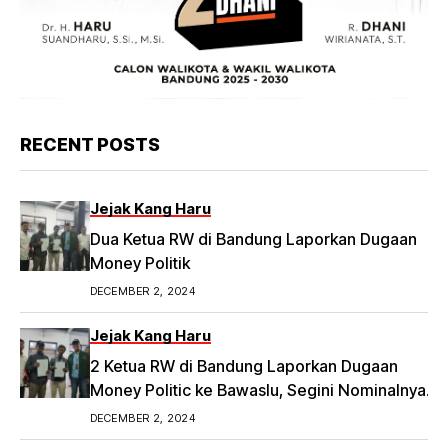
RECENT POSTS
Jejak Kang Haru
Dua Ketua RW di Bandung Laporkan Dugaan
Money Politik
DECEMBER 2, 2024
Jejak Kang Haru
2 Ketua RW di Bandung Laporkan Dugaan
Money Politic ke Bawaslu, Segini Nominalnya
Artikel ini telah tayang di Tribunpriangan.com
DECEMBER 2, 2024
dengan judul 2 Ketua RW di Bandung Laporkan