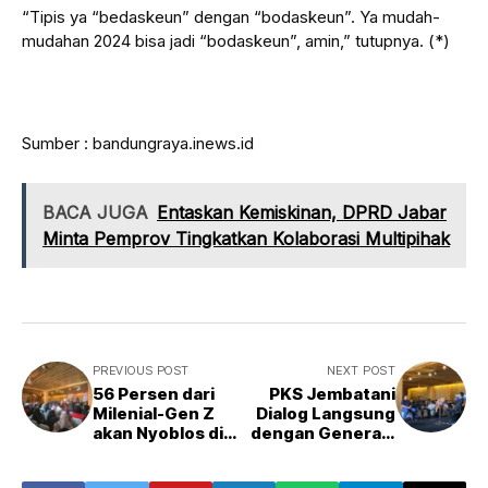
“Tipis ya “bedaskeun” dengan “bodaskeun”. Ya mudah-
mudahan 2024 bisa jadi “bodaskeun”, amin,” tutupnya. (*)
Sumber : bandungraya.inews.id
BACA JUGA
Entaskan Kemiskinan, DPRD Jabar
Minta Pemprov Tingkatkan Kolaborasi Multipihak
PREVIOUS POST
NEXT POST
56 Persen dari
PKS Jembatani
Milenial-Gen Z
Dialog Langsung
akan Nyoblos di
dengan Generasi
Pemilu 2024, PKS
Milenial di
Jabar: Harus
Bandung