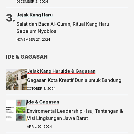
telah tayang di Tribunpriangan.com dengan judul
DECEMBER 2, 2024
2 Ketua RW di Bandung Laporkan Dugaan Money
Politic ke Bawaslu, Segini Nominalnya,
Jejak Kang Haru
https://priangan.tribunnews.com/2024/11/30/2-
Salat dan Baca Al-Quran, Ritual Kang Haru
ketua-rw-di-bandung-laporkan-dugaan-money-
Sebelum Nyoblos
politic-ke-bawaslu-segini-nominalnya.
NOVEMBER 27, 2024
IDE & GAGASAN
Jejak Kang Haru
Ide & Gagasan
Gagasan Kota Kreatif Dunia untuk Bandung
OCTOBER 3, 2024
Ide & Gagasan
Enviromental Leadership : Isu, Tantangan &
Visi Lingkungan Jawa Barat
APRIL 30, 2024