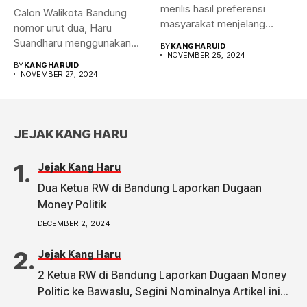
merilis hasil preferensi
Calon Walikota Bandung
masyarakat menjelang
nomor urut dua, Haru
Pilwalkot Bandung 2024.
Suandharu menggunakan
BY
KANGHARUID
Hasilnya,...
NOVEMBER 25, 2024
hak pilihnya di...
BY
KANGHARUID
NOVEMBER 27, 2024
JEJAK KANG HARU
Jejak Kang Haru
Dua Ketua RW di Bandung Laporkan Dugaan
Money Politik
DECEMBER 2, 2024
Jejak Kang Haru
2 Ketua RW di Bandung Laporkan Dugaan Money
Politic ke Bawaslu, Segini Nominalnya Artikel ini