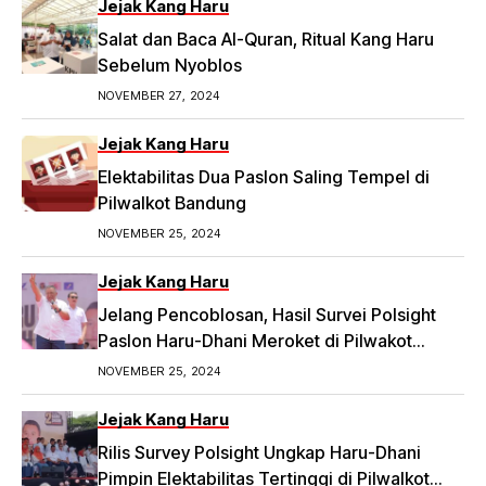
Dugaan Money Politic ke Bawaslu, Segini
Jejak Kang Haru
Nominalnya,
Salat dan Baca Al-Quran, Ritual Kang Haru
https://priangan.tribunnews.com/2024/11/30/2-
Sebelum Nyoblos
ketua-rw-di-bandung-laporkan-dugaan-
NOVEMBER 27, 2024
money-politic-ke-bawaslu-segini-nominalnya.
Jejak Kang Haru
Elektabilitas Dua Paslon Saling Tempel di
Pilwalkot Bandung
NOVEMBER 25, 2024
Jejak Kang Haru
Jelang Pencoblosan, Hasil Survei Polsight
Paslon Haru-Dhani Meroket di Pilwakot
Bandung
NOVEMBER 25, 2024
Jejak Kang Haru
Rilis Survey Polsight Ungkap Haru-Dhani
Pimpin Elektabilitas Tertinggi di Pilwalkot