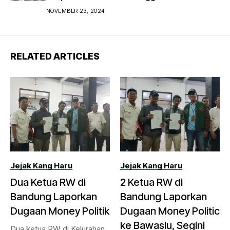
Bandung 2024
NOVEMBER 23, 2024
RELATED ARTICLES
Jejak Kang Haru
Jejak Kang Haru
Dua Ketua RW di
2 Ketua RW di
Bandung Laporkan
Bandung Laporkan
Dugaan Money Politik
Dugaan Money Politic
ke Bawaslu, Segini
Dua ketua RW di Kelurahan