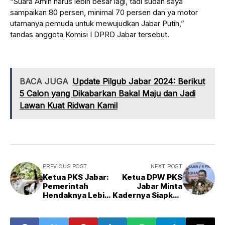
“Suara Amin harus lebih besar lagi, tadi sudah saya
sampaikan 80 persen, minimal 70 persen dan ya motor
utamanya pemuda untuk mewujudkan Jabar Putih,”
tandas anggota Komisi I DPRD Jabar tersebut.
BACA JUGA
Update Pilgub Jabar 2024: Berikut
5 Calon yang Dikabarkan Bakal Maju dan Jadi
Lawan Kuat Ridwan Kamil
PREVIOUS POST
NEXT POST
Ketua PKS Jabar:
Ketua DPW PKS
Pemerintah
Jabar Minta
Hendaknya Lebih
Kadernya Siapkan
Perhatian Kepada
Mental pada
Atlet
Pemilu 2024, Ada
3 Calon yang Maju