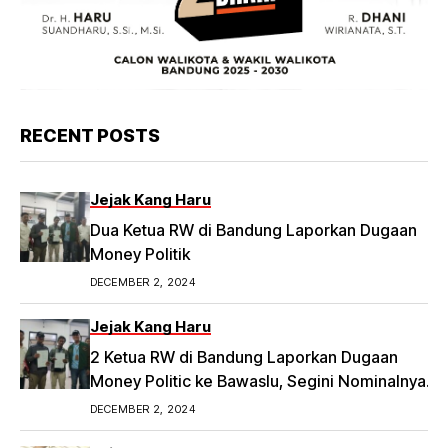
RECENT POSTS
Jejak Kang Haru
Dua Ketua RW di Bandung Laporkan Dugaan
Money Politik
DECEMBER 2, 2024
Jejak Kang Haru
2 Ketua RW di Bandung Laporkan Dugaan
Money Politic ke Bawaslu, Segini Nominalnya
Artikel ini telah tayang di Tribunpriangan.com
DECEMBER 2, 2024
dengan judul 2 Ketua RW di Bandung Laporkan