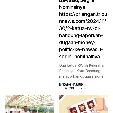
Bawaslu, Segini
Nominalnya,
https://priangan.tribu
nnews.com/2024/11/
30/2-ketua-rw-di-
bandung-laporkan-
dugaan-money-
politic-ke-bawaslu-
segini-nominalnya.
Dua ketua RW di Kelurahan
Pasirluyu, Kota Bandung,
melaporkan dugaan money
politic...
BY
KANGHARUID
DECEMBER 2, 2024