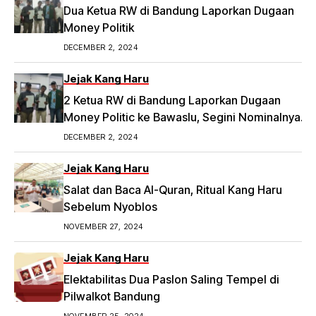
Dua Ketua RW di Bandung Laporkan Dugaan
Money Politik
DECEMBER 2, 2024
Jejak Kang Haru
2 Ketua RW di Bandung Laporkan Dugaan
Money Politic ke Bawaslu, Segini Nominalnya
Artikel ini telah tayang di Tribunpriangan.com
DECEMBER 2, 2024
dengan judul 2 Ketua RW di Bandung Laporkan
Dugaan Money Politic ke Bawaslu, Segini
Jejak Kang Haru
Nominalnya,
Salat dan Baca Al-Quran, Ritual Kang Haru
https://priangan.tribunnews.com/2024/11/30/2-
Sebelum Nyoblos
ketua-rw-di-bandung-laporkan-dugaan-
NOVEMBER 27, 2024
money-politic-ke-bawaslu-segini-nominalnya.
Jejak Kang Haru
Elektabilitas Dua Paslon Saling Tempel di
Pilwalkot Bandung
NOVEMBER 25, 2024