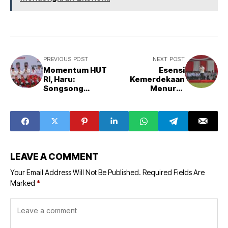
PREVIOUS POST
NEXT POST
Momentum HUT
Esensi
RI, Haru:
Kemerdekaan
Songsong
Menurut
Indonesia Emas,
Pandangan Kang
Bukan Indonesia
Haru Suandharu
Cemas
LEAVE A COMMENT
Your Email Address Will Not Be Published.
Required Fields Are
Marked
*