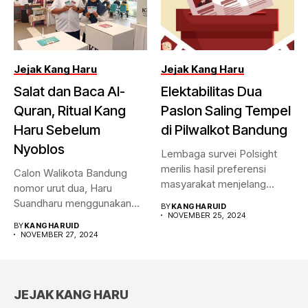
Jejak Kang Haru
Jejak Kang Haru
Salat dan Baca Al-
Elektabilitas Dua
Quran, Ritual Kang
Paslon Saling Tempel
Haru Sebelum
di Pilwalkot Bandung
Nyoblos
Lembaga survei Polsight
merilis hasil preferensi
Calon Walikota Bandung
masyarakat menjelang
nomor urut dua, Haru
Pilwalkot Bandung 2024.
Suandharu menggunakan
BY
KANGHARUID
Hasilnya,...
NOVEMBER 25, 2024
hak pilihnya di...
BY
KANGHARUID
NOVEMBER 27, 2024
JEJAK KANG HARU