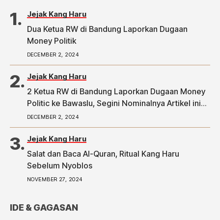
Jejak Kang Haru
Dua Ketua RW di Bandung Laporkan Dugaan
Money Politik
DECEMBER 2, 2024
Jejak Kang Haru
2 Ketua RW di Bandung Laporkan Dugaan Money
Politic ke Bawaslu, Segini Nominalnya Artikel ini
telah tayang di Tribunpriangan.com dengan judul
DECEMBER 2, 2024
2 Ketua RW di Bandung Laporkan Dugaan Money
Politic ke Bawaslu, Segini Nominalnya,
Jejak Kang Haru
https://priangan.tribunnews.com/2024/11/30/2-
Salat dan Baca Al-Quran, Ritual Kang Haru
ketua-rw-di-bandung-laporkan-dugaan-money-
Sebelum Nyoblos
politic-ke-bawaslu-segini-nominalnya.
NOVEMBER 27, 2024
IDE & GAGASAN