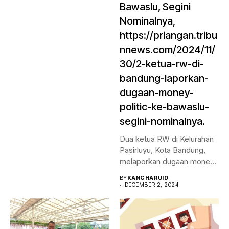
Bawaslu, Segini
Nominalnya,
https://priangan.tribu
nnews.com/2024/11/
30/2-ketua-rw-di-
bandung-laporkan-
dugaan-money-
politic-ke-bawaslu-
segini-nominalnya.
Dua ketua RW di Kelurahan
Pasirluyu, Kota Bandung,
melaporkan dugaan money
politic...
BY
KANGHARUID
DECEMBER 2, 2024