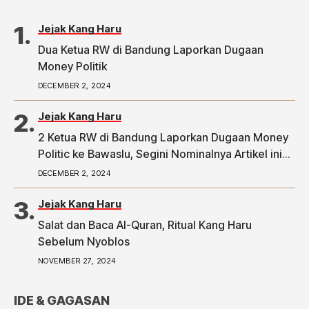
Jejak Kang Haru
Dua Ketua RW di Bandung Laporkan Dugaan
Money Politik
DECEMBER 2, 2024
Jejak Kang Haru
2 Ketua RW di Bandung Laporkan Dugaan Money
Politic ke Bawaslu, Segini Nominalnya Artikel ini
telah tayang di Tribunpriangan.com dengan judul
DECEMBER 2, 2024
2 Ketua RW di Bandung Laporkan Dugaan Money
Politic ke Bawaslu, Segini Nominalnya,
Jejak Kang Haru
https://priangan.tribunnews.com/2024/11/30/2-
Salat dan Baca Al-Quran, Ritual Kang Haru
ketua-rw-di-bandung-laporkan-dugaan-money-
Sebelum Nyoblos
politic-ke-bawaslu-segini-nominalnya.
NOVEMBER 27, 2024
IDE & GAGASAN