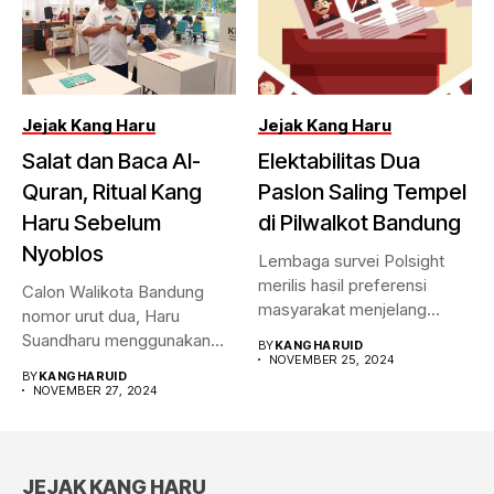
Jejak Kang Haru
Jejak Kang Haru
Salat dan Baca Al-
Elektabilitas Dua
Quran, Ritual Kang
Paslon Saling Tempel
Haru Sebelum
di Pilwalkot Bandung
Nyoblos
Lembaga survei Polsight
merilis hasil preferensi
Calon Walikota Bandung
masyarakat menjelang
nomor urut dua, Haru
Pilwalkot Bandung 2024.
Suandharu menggunakan
BY
KANGHARUID
Hasilnya,...
NOVEMBER 25, 2024
hak pilihnya di...
BY
KANGHARUID
NOVEMBER 27, 2024
JEJAK KANG HARU