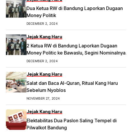
Dua Ketua RW di Bandung Laporkan Dugaan
Money Politik
DECEMBER 2, 2024
Jejak Kang Haru
2 Ketua RW di Bandung Laporkan Dugaan
Money Politic ke Bawaslu, Segini Nominalnya
Artikel ini telah tayang di Tribunpriangan.com
DECEMBER 2, 2024
dengan judul 2 Ketua RW di Bandung Laporkan
Dugaan Money Politic ke Bawaslu, Segini
Jejak Kang Haru
Nominalnya,
Salat dan Baca Al-Quran, Ritual Kang Haru
https://priangan.tribunnews.com/2024/11/30/2-
Sebelum Nyoblos
ketua-rw-di-bandung-laporkan-dugaan-
NOVEMBER 27, 2024
money-politic-ke-bawaslu-segini-nominalnya.
Jejak Kang Haru
Elektabilitas Dua Paslon Saling Tempel di
Pilwalkot Bandung