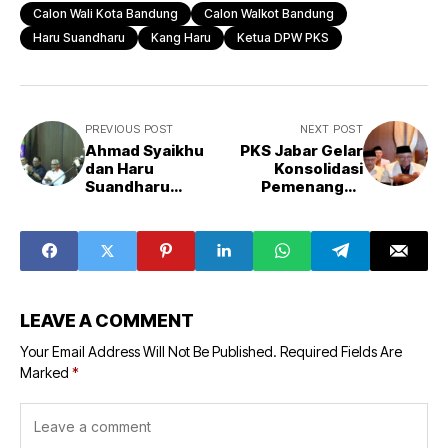
Calon Wali Kota Bandung
Calon Walkot Bandung
Haru Suandharu
Kang Haru
Ketua DPW PKS
PREVIOUS POST
NEXT POST
Ahmad Syaikhu
PKS Jabar Gelar
dan Haru
Konsolidasi
Suandharu
Pemenangan
Silaturahmi ke
ASIH
AMS, Ada
Chemistry
LEAVE A COMMENT
Your Email Address Will Not Be Published.
Required Fields Are
Marked
*