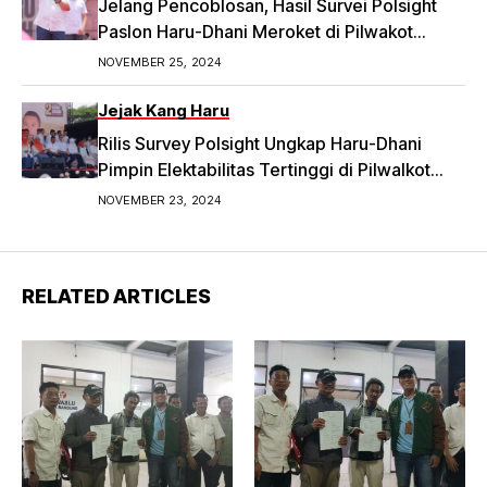
Jelang Pencoblosan, Hasil Survei Polsight
Paslon Haru-Dhani Meroket di Pilwakot
Bandung
NOVEMBER 25, 2024
Jejak Kang Haru
Rilis Survey Polsight Ungkap Haru-Dhani
Pimpin Elektabilitas Tertinggi di Pilwalkot
Bandung 2024
NOVEMBER 23, 2024
RELATED ARTICLES