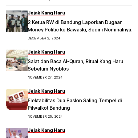
Jejak Kang Haru
2 Ketua RW di Bandung Laporkan Dugaan
Money Politic ke Bawaslu, Segini Nominalnya
Artikel ini telah tayang di Tribunpriangan.com
DECEMBER 2, 2024
dengan judul 2 Ketua RW di Bandung Laporkan
Dugaan Money Politic ke Bawaslu, Segini
Jejak Kang Haru
Nominalnya,
Salat dan Baca Al-Quran, Ritual Kang Haru
https://priangan.tribunnews.com/2024/11/30/2-
Sebelum Nyoblos
ketua-rw-di-bandung-laporkan-dugaan-
NOVEMBER 27, 2024
money-politic-ke-bawaslu-segini-nominalnya.
Jejak Kang Haru
Elektabilitas Dua Paslon Saling Tempel di
Pilwalkot Bandung
NOVEMBER 25, 2024
Jejak Kang Haru