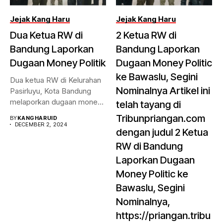
Jejak Kang Haru
Jejak Kang Haru
Dua Ketua RW di
2 Ketua RW di
Bandung Laporkan
Bandung Laporkan
Dugaan Money Politik
Dugaan Money Politic
ke Bawaslu, Segini
Dua ketua RW di Kelurahan
Nominalnya Artikel ini
Pasirluyu, Kota Bandung
melaporkan dugaan money
telah tayang di
politik...
Tribunpriangan.com
BY
KANGHARUID
DECEMBER 2, 2024
dengan judul 2 Ketua
RW di Bandung
Laporkan Dugaan
Money Politic ke
Bawaslu, Segini
Nominalnya,
https://priangan.tribu