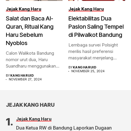
Jejak Kang Haru
Jejak Kang Haru
Salat dan Baca Al-
Elektabilitas Dua
Quran, Ritual Kang
Paslon Saling Tempel
Haru Sebelum
di Pilwalkot Bandung
Nyoblos
Lembaga survei Polsight
merilis hasil preferensi
Calon Walikota Bandung
masyarakat menjelang
nomor urut dua, Haru
Pilwalkot Bandung 2024.
Suandharu menggunakan
BY
KANGHARUID
Hasilnya,...
NOVEMBER 25, 2024
hak pilihnya di...
BY
KANGHARUID
NOVEMBER 27, 2024
JEJAK KANG HARU
Jejak Kang Haru
Dua Ketua RW di Bandung Laporkan Dugaan