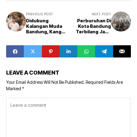
PREVIOUS POST
NEXT POST
Didukung
Perburuhan Di
Kalangan Muda
Kota Bandung
Bandung, Kang
Terbilang Jauh
Haru Optimistis
Dari Ideal, Haru:
Gaet 54 Persen
Kolab Pemerintah
Pemilih Zilenial
Diperlukan
LEAVE A COMMENT
Your Email Address Will Not Be Published.
Required Fields Are
Marked
*