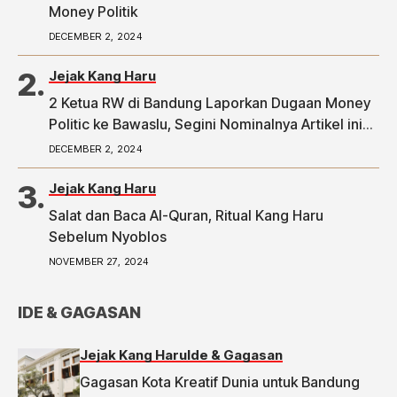
Money Politik
DECEMBER 2, 2024
Jejak Kang Haru
2 Ketua RW di Bandung Laporkan Dugaan Money
Politic ke Bawaslu, Segini Nominalnya Artikel ini
telah tayang di Tribunpriangan.com dengan judul
DECEMBER 2, 2024
2 Ketua RW di Bandung Laporkan Dugaan Money
Politic ke Bawaslu, Segini Nominalnya,
Jejak Kang Haru
https://priangan.tribunnews.com/2024/11/30/2-
Salat dan Baca Al-Quran, Ritual Kang Haru
ketua-rw-di-bandung-laporkan-dugaan-money-
Sebelum Nyoblos
politic-ke-bawaslu-segini-nominalnya.
NOVEMBER 27, 2024
IDE & GAGASAN
Jejak Kang Haru
Ide & Gagasan
Gagasan Kota Kreatif Dunia untuk Bandung