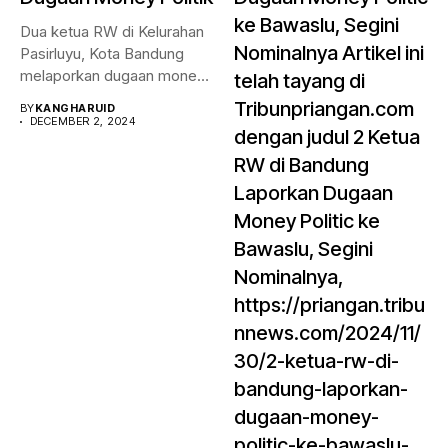
ke Bawaslu, Segini
Dua ketua RW di Kelurahan
Nominalnya Artikel ini
Pasirluyu, Kota Bandung
melaporkan dugaan money
telah tayang di
politik...
Tribunpriangan.com
BY
KANGHARUID
DECEMBER 2, 2024
dengan judul 2 Ketua
RW di Bandung
Laporkan Dugaan
Money Politic ke
Bawaslu, Segini
Nominalnya,
https://priangan.tribu
nnews.com/2024/11/
30/2-ketua-rw-di-
bandung-laporkan-
dugaan-money-
politic-ke-bawaslu-