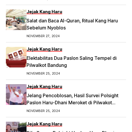
dengan judul 2 Ketua RW di Bandung Laporkan
Dugaan Money Politic ke Bawaslu, Segini
Jejak Kang Haru
Nominalnya,
Salat dan Baca Al-Quran, Ritual Kang Haru
https://priangan.tribunnews.com/2024/11/30/2-
Sebelum Nyoblos
ketua-rw-di-bandung-laporkan-dugaan-
NOVEMBER 27, 2024
money-politic-ke-bawaslu-segini-nominalnya.
Jejak Kang Haru
Elektabilitas Dua Paslon Saling Tempel di
Pilwalkot Bandung
NOVEMBER 25, 2024
Jejak Kang Haru
Jelang Pencoblosan, Hasil Survei Polsight
Paslon Haru-Dhani Meroket di Pilwakot
Bandung
NOVEMBER 25, 2024
Jejak Kang Haru