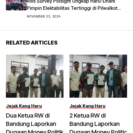
Rilis Survey Polsight Ungkap Haru-Dhani
Pimpin Elektabilitas Tertinggi di Pilwalkot
Bandung 2024
NOVEMBER 23, 2024
RELATED ARTICLES
Jejak Kang Haru
Jejak Kang Haru
Dua Ketua RW di
2 Ketua RW di
Bandung Laporkan
Bandung Laporkan
Dugaan Money Politik
Dugaan Money Politic