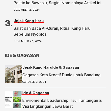
Politic ke Bawaslu, Segini Nominalnya Artikel ini
telah tayang di Tribunpriangan.com dengan judul
DECEMBER 2, 2024
2 Ketua RW di Bandung Laporkan Dugaan Money
Politic ke Bawaslu, Segini Nominalnya,
Jejak Kang Haru
https://priangan.tribunnews.com/2024/11/30/2-
Salat dan Baca Al-Quran, Ritual Kang Haru
ketua-rw-di-bandung-laporkan-dugaan-money-
Sebelum Nyoblos
politic-ke-bawaslu-segini-nominalnya.
NOVEMBER 27, 2024
IDE & GAGASAN
Jejak Kang Haru
Ide & Gagasan
Gagasan Kota Kreatif Dunia untuk Bandung
OCTOBER 3, 2024
Ide & Gagasan
Enviromental Leadership : Isu, Tantangan &
Visi Lingkungan Jawa Barat