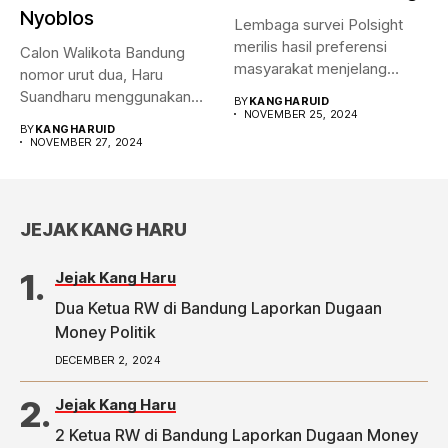
Nyoblos
Lembaga survei Polsight
merilis hasil preferensi
Calon Walikota Bandung
masyarakat menjelang
nomor urut dua, Haru
Pilwalkot Bandung 2024.
Suandharu menggunakan
BY
KANGHARUID
Hasilnya,...
NOVEMBER 25, 2024
hak pilihnya di...
BY
KANGHARUID
NOVEMBER 27, 2024
JEJAK KANG HARU
Jejak Kang Haru
Dua Ketua RW di Bandung Laporkan Dugaan
Money Politik
DECEMBER 2, 2024
Jejak Kang Haru
2 Ketua RW di Bandung Laporkan Dugaan Money