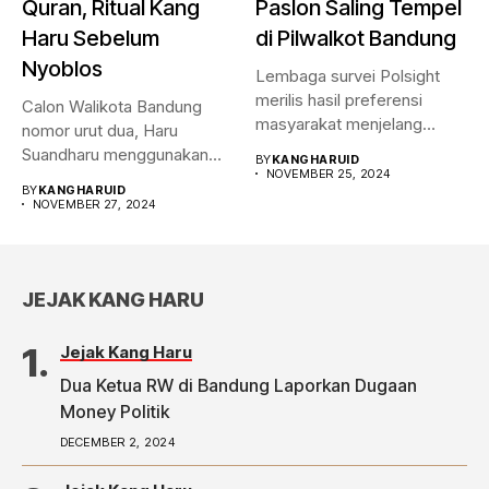
Quran, Ritual Kang
Paslon Saling Tempel
Haru Sebelum
di Pilwalkot Bandung
Nyoblos
Lembaga survei Polsight
merilis hasil preferensi
Calon Walikota Bandung
masyarakat menjelang
nomor urut dua, Haru
Pilwalkot Bandung 2024.
Suandharu menggunakan
BY
KANGHARUID
Hasilnya,...
NOVEMBER 25, 2024
hak pilihnya di...
BY
KANGHARUID
NOVEMBER 27, 2024
JEJAK KANG HARU
Jejak Kang Haru
Dua Ketua RW di Bandung Laporkan Dugaan
Money Politik
DECEMBER 2, 2024