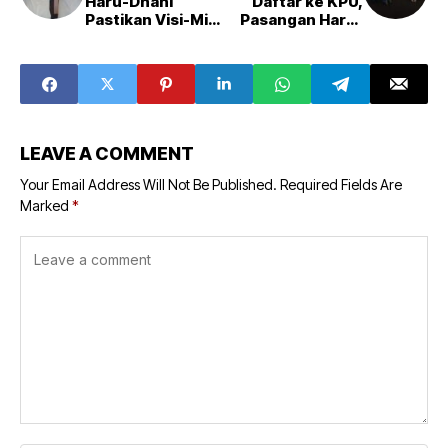
Haru-Dhani
Daftar ke KPU,
Pastikan Visi-Misi
Pasangan Haru-
Selaras dengan
Dhani Sungkem
Pusat
ke Orang Tua
Minta Do'a Restu
LEAVE A COMMENT
Your Email Address Will Not Be Published.
Required Fields Are
Marked
*