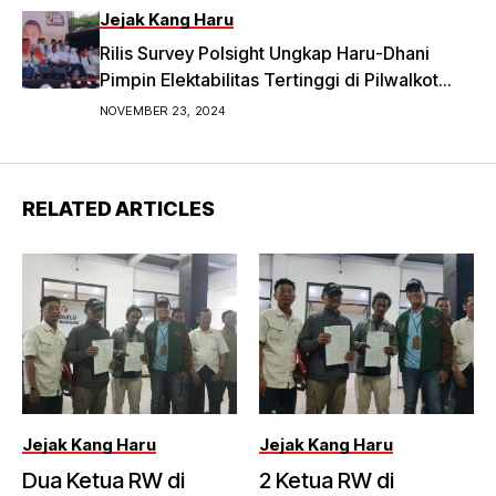
Jejak Kang Haru
Rilis Survey Polsight Ungkap Haru-Dhani
Pimpin Elektabilitas Tertinggi di Pilwalkot
Bandung 2024
NOVEMBER 23, 2024
RELATED ARTICLES
Jejak Kang Haru
Jejak Kang Haru
Dua Ketua RW di
2 Ketua RW di