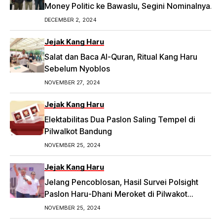
Money Politic ke Bawaslu, Segini Nominalnya
Artikel ini telah tayang di Tribunpriangan.com
DECEMBER 2, 2024
dengan judul 2 Ketua RW di Bandung Laporkan
Dugaan Money Politic ke Bawaslu, Segini
Jejak Kang Haru
Nominalnya,
Salat dan Baca Al-Quran, Ritual Kang Haru
https://priangan.tribunnews.com/2024/11/30/2-
Sebelum Nyoblos
ketua-rw-di-bandung-laporkan-dugaan-
NOVEMBER 27, 2024
money-politic-ke-bawaslu-segini-nominalnya.
Jejak Kang Haru
Elektabilitas Dua Paslon Saling Tempel di
Pilwalkot Bandung
NOVEMBER 25, 2024
Jejak Kang Haru
Jelang Pencoblosan, Hasil Survei Polsight
Paslon Haru-Dhani Meroket di Pilwakot
Bandung
NOVEMBER 25, 2024