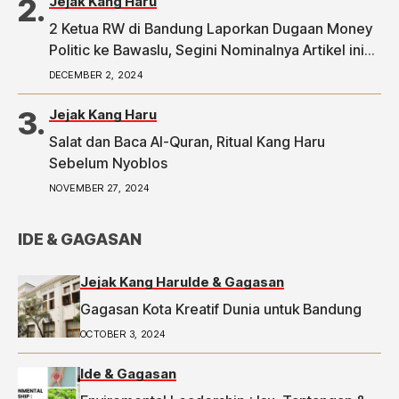
Jejak Kang Haru
2 Ketua RW di Bandung Laporkan Dugaan Money
Politic ke Bawaslu, Segini Nominalnya Artikel ini
telah tayang di Tribunpriangan.com dengan judul
DECEMBER 2, 2024
2 Ketua RW di Bandung Laporkan Dugaan Money
Politic ke Bawaslu, Segini Nominalnya,
Jejak Kang Haru
https://priangan.tribunnews.com/2024/11/30/2-
Salat dan Baca Al-Quran, Ritual Kang Haru
ketua-rw-di-bandung-laporkan-dugaan-money-
Sebelum Nyoblos
politic-ke-bawaslu-segini-nominalnya.
NOVEMBER 27, 2024
IDE & GAGASAN
Jejak Kang Haru
Ide & Gagasan
Gagasan Kota Kreatif Dunia untuk Bandung
OCTOBER 3, 2024
Ide & Gagasan