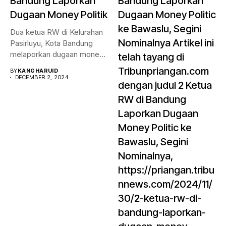
Bandung Laporkan
Bandung Laporkan
Dugaan Money Politik
Dugaan Money Politic
ke Bawaslu, Segini
Dua ketua RW di Kelurahan
Nominalnya Artikel ini
Pasirluyu, Kota Bandung
melaporkan dugaan money
telah tayang di
politik...
Tribunpriangan.com
BY
KANGHARUID
DECEMBER 2, 2024
dengan judul 2 Ketua
RW di Bandung
Laporkan Dugaan
Money Politic ke
Bawaslu, Segini
Nominalnya,
https://priangan.tribu
nnews.com/2024/11/
30/2-ketua-rw-di-
bandung-laporkan-