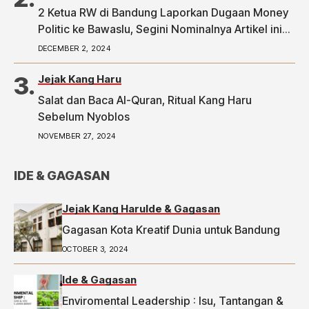
2 Ketua RW di Bandung Laporkan Dugaan Money
Politic ke Bawaslu, Segini Nominalnya Artikel ini
telah tayang di Tribunpriangan.com dengan judul
DECEMBER 2, 2024
2 Ketua RW di Bandung Laporkan Dugaan Money
Politic ke Bawaslu, Segini Nominalnya,
Jejak Kang Haru
https://priangan.tribunnews.com/2024/11/30/2-
Salat dan Baca Al-Quran, Ritual Kang Haru
ketua-rw-di-bandung-laporkan-dugaan-money-
Sebelum Nyoblos
politic-ke-bawaslu-segini-nominalnya.
NOVEMBER 27, 2024
IDE & GAGASAN
Jejak Kang Haru
Ide & Gagasan
Gagasan Kota Kreatif Dunia untuk Bandung
OCTOBER 3, 2024
Ide & Gagasan
Enviromental Leadership : Isu, Tantangan &