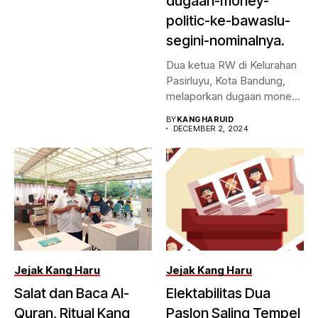
dugaan-money-
politic-ke-bawaslu-
segini-nominalnya.
Dua ketua RW di Kelurahan
Pasirluyu, Kota Bandung,
melaporkan dugaan money
politic...
BY
KANGHARUID
DECEMBER 2, 2024
Jejak Kang Haru
Jejak Kang Haru
Salat dan Baca Al-
Elektabilitas Dua
Quran, Ritual Kang
Paslon Saling Tempel