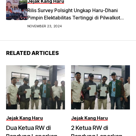
Jejak Kang Haru
Rilis Survey Polsight Ungkap Haru-Dhani
Pimpin Elektabilitas Tertinggi di Pilwalkot
Bandung 2024
NOVEMBER 23, 2024
RELATED ARTICLES
Jejak Kang Haru
Jejak Kang Haru
Dua Ketua RW di
2 Ketua RW di