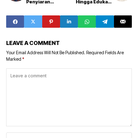
Penyiaran
Hingga Edukasi
Berkeadilan Bagi
Peran Orang Tua
Difabel
Jadi Sebab
Maraknya Anak
Cuci Darah
LEAVE A COMMENT
Your Email Address Will Not Be Published.
Required Fields Are
Marked
*