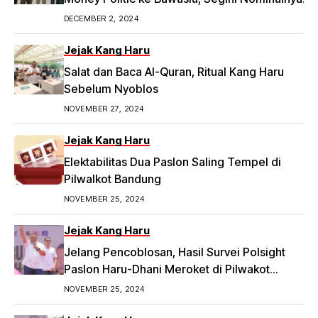
Artikel ini telah tayang di Tribunpriangan.com
DECEMBER 2, 2024
dengan judul 2 Ketua RW di Bandung Laporkan
Dugaan Money Politic ke Bawaslu, Segini
Jejak Kang Haru
Nominalnya,
Salat dan Baca Al-Quran, Ritual Kang Haru
https://priangan.tribunnews.com/2024/11/30/2-
Sebelum Nyoblos
ketua-rw-di-bandung-laporkan-dugaan-
NOVEMBER 27, 2024
money-politic-ke-bawaslu-segini-nominalnya.
Jejak Kang Haru
Elektabilitas Dua Paslon Saling Tempel di
Pilwalkot Bandung
NOVEMBER 25, 2024
Jejak Kang Haru
Jelang Pencoblosan, Hasil Survei Polsight
Paslon Haru-Dhani Meroket di Pilwakot
Bandung
NOVEMBER 25, 2024