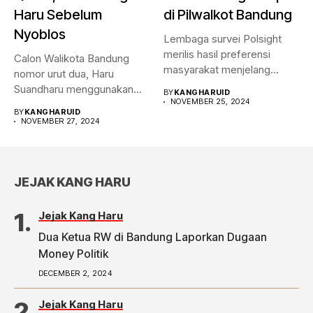
Haru Sebelum
di Pilwalkot Bandung
Nyoblos
Lembaga survei Polsight
merilis hasil preferensi
Calon Walikota Bandung
masyarakat menjelang
nomor urut dua, Haru
Pilwalkot Bandung 2024.
Suandharu menggunakan
BY
KANGHARUID
Hasilnya,...
NOVEMBER 25, 2024
hak pilihnya di...
BY
KANGHARUID
NOVEMBER 27, 2024
JEJAK KANG HARU
Jejak Kang Haru
Dua Ketua RW di Bandung Laporkan Dugaan
Money Politik
DECEMBER 2, 2024
Jejak Kang Haru