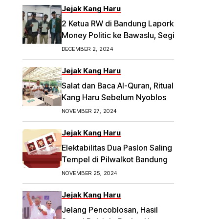
Jejak Kang Haru
2 Ketua RW di Bandung Laporkan Dugaan
Money Politic ke Bawaslu, Segini
Nominalnya Artikel ini telah tayang di
DECEMBER 2, 2024
Tribunpriangan.com dengan judul 2
Ketua RW di Bandung Laporkan Dugaan
Jejak Kang Haru
Money Politic ke Bawaslu, Segini
Salat dan Baca Al-Quran, Ritual
Nominalnya,
Kang Haru Sebelum Nyoblos
https://priangan.tribunnews.com/2024/11/
NOVEMBER 27, 2024
30/2-ketua-rw-di-bandung-laporkan-
dugaan-money-politic-ke-bawaslu-
Jejak Kang Haru
segini-nominalnya.
Elektabilitas Dua Paslon Saling
Tempel di Pilwalkot Bandung
NOVEMBER 25, 2024
Jejak Kang Haru
Jelang Pencoblosan, Hasil