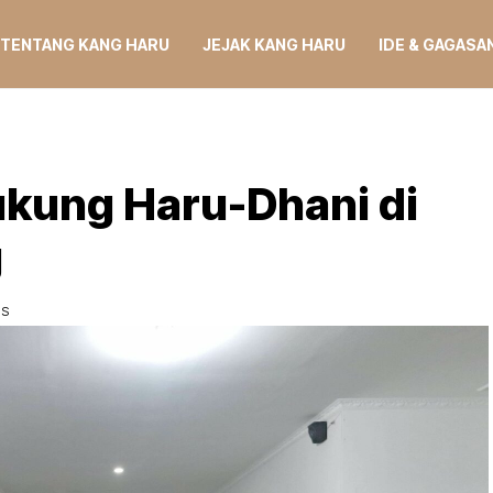
TENTANG KANG HARU
JEJAK KANG HARU
IDE & GAGASA
ukung Haru-Dhani di
g
WS