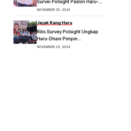
Survei Polsight Paslon Haru-
Dhani Meroket di Pilwakot
NOVEMBER 25, 2024
Bandung
Jejak Kang Haru
Rilis Survey Polsight Ungkap
Haru-Dhani Pimpin
Elektabilitas Tertinggi di
NOVEMBER 23, 2024
Pilwalkot Bandung 2024