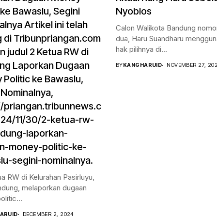
c ke Bawaslu, Segini
Nyoblos
lnya Artikel ini telah
Calon Walikota Bandung nomor
 di Tribunpriangan.com
dua, Haru Suandharu menggu
hak pilihnya di...
 judul 2 Ketua RW di
ng Laporkan Dugaan
BY
KANGHARUID
NOVEMBER 27, 20
Politic ke Bawaslu,
 Nominalnya,
//priangan.tribunnews.c
24/11/30/2-ketua-rw-
ndung-laporkan-
n-money-politic-ke-
u-segini-nominalnya.
a RW di Kelurahan Pasirluyu,
ndung, melaporkan dugaan
itic...
ARUID
DECEMBER 2, 2024