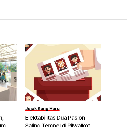
Jejak Kang Haru
n,
Elektabilitas Dua Paslon
lum
Saling Tempel di Pilwalkot