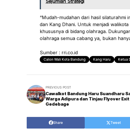
Sejumlah Strategi
“Mudah-mudahan dari hasil silaturahmi i
dan Kang Dhani. Untuk menjadi walikota
khususnya di bidang olahraga. Dukungan
olahraga semua cabang ya, bukan hanya
Sumber : rri.co.id
Calon Wali Kota Bandung
Kang Haru
Ketua
PREVIOUS POST
Cawalkot Bandung Haru Suandharu S
Warga Adipura dan Tinjau Flyover Exit
Gedebage
Share
Tweet