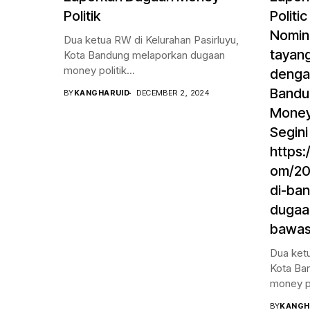
Politik
Politi
Nomina
Dua ketua RW di Kelurahan Pasirluyu,
tayang
Kota Bandung melaporkan dugaan
money politik...
dengan
Bandu
BY
KANGHARUID
DECEMBER 2, 2024
Money 
Segini
https:
om/20
di-ba
dugaa
bawasl
Dua ketu
Kota Ba
money pol
BY
KANGH