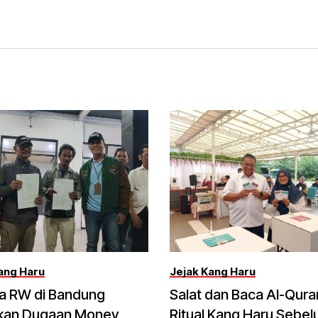
ang Haru
Jejak Kang Haru
ua RW di Bandung
Salat dan Baca Al-Qura
kan Dugaan Money
Ritual Kang Haru Sebe