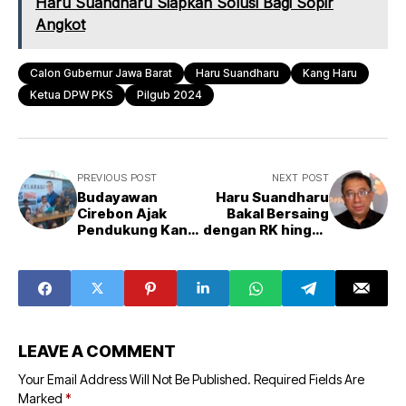
Haru Suandharu Siapkan Solusi Bagi Sopir
Angkot
Calon Gubernur Jawa Barat
Haru Suandharu
Kang Haru
Ketua DPW PKS
Pilgub 2024
PREVIOUS POST
NEXT POST
Budayawan
Haru Suandharu
Cirebon Ajak
Bakal Bersaing
Pendukung Kang
dengan RK hingga
Haru
Dedi Mulyadi
Sosialisasikan
Tolak Politik Uang
LEAVE A COMMENT
Your Email Address Will Not Be Published.
Required Fields Are
Marked
*