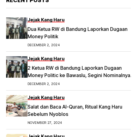
RECENT POSTS
Jejak Kang Haru
Dua Ketua RW di Bandung Laporkan Dugaan
Money Politik
DECEMBER 2, 2024
Jejak Kang Haru
2 Ketua RW di Bandung Laporkan Dugaan
Money Politic ke Bawaslu, Segini Nominalnya
Artikel ini telah tayang di Tribunpriangan.com
DECEMBER 2, 2024
dengan judul 2 Ketua RW di Bandung Laporkan
Dugaan Money Politic ke Bawaslu, Segini
Jejak Kang Haru
Nominalnya,
Salat dan Baca Al-Quran, Ritual Kang Haru
https://priangan.tribunnews.com/2024/11/30/2-
Sebelum Nyoblos
ketua-rw-di-bandung-laporkan-dugaan-
NOVEMBER 27, 2024
money-politic-ke-bawaslu-segini-nominalnya.
Jejak Kang Haru