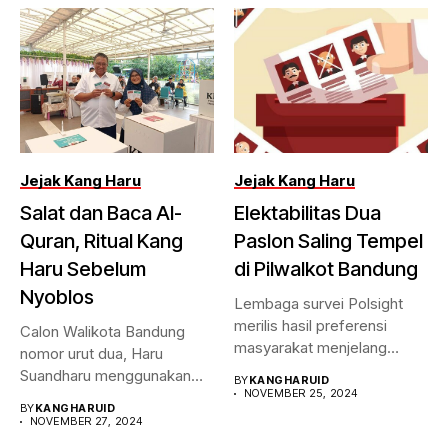
Jejak Kang Haru
Jejak Kang Haru
Salat dan Baca Al-
Elektabilitas Dua
Quran, Ritual Kang
Paslon Saling Tempel
Haru Sebelum
di Pilwalkot Bandung
Nyoblos
Lembaga survei Polsight
merilis hasil preferensi
Calon Walikota Bandung
masyarakat menjelang
nomor urut dua, Haru
Pilwalkot Bandung 2024.
Suandharu menggunakan
BY
KANGHARUID
Hasilnya,...
NOVEMBER 25, 2024
hak pilihnya di...
BY
KANGHARUID
NOVEMBER 27, 2024