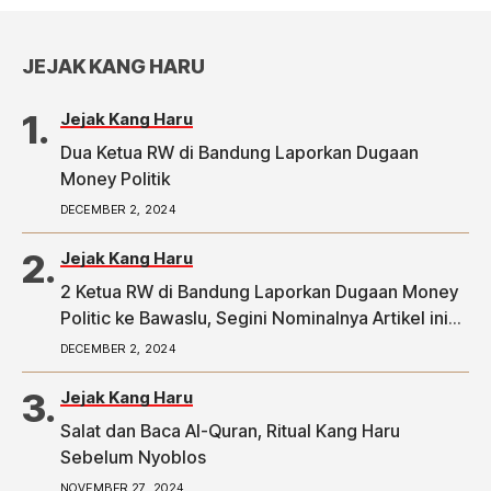
JEJAK KANG HARU
Jejak Kang Haru
Dua Ketua RW di Bandung Laporkan Dugaan
Money Politik
DECEMBER 2, 2024
Jejak Kang Haru
2 Ketua RW di Bandung Laporkan Dugaan Money
Politic ke Bawaslu, Segini Nominalnya Artikel ini
telah tayang di Tribunpriangan.com dengan judul
DECEMBER 2, 2024
2 Ketua RW di Bandung Laporkan Dugaan Money
Politic ke Bawaslu, Segini Nominalnya,
Jejak Kang Haru
https://priangan.tribunnews.com/2024/11/30/2-
Salat dan Baca Al-Quran, Ritual Kang Haru
ketua-rw-di-bandung-laporkan-dugaan-money-
Sebelum Nyoblos
politic-ke-bawaslu-segini-nominalnya.
NOVEMBER 27, 2024