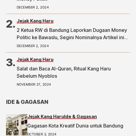
DECEMBER 2, 2024
Jejak Kang Haru
2 Ketua RW di Bandung Laporkan Dugaan Money
Politic ke Bawaslu, Segini Nominalnya Artikel ini
telah tayang di Tribunpriangan.com dengan judul
DECEMBER 2, 2024
2 Ketua RW di Bandung Laporkan Dugaan Money
Politic ke Bawaslu, Segini Nominalnya,
Jejak Kang Haru
https://priangan.tribunnews.com/2024/11/30/2-
Salat dan Baca Al-Quran, Ritual Kang Haru
ketua-rw-di-bandung-laporkan-dugaan-money-
Sebelum Nyoblos
politic-ke-bawaslu-segini-nominalnya.
NOVEMBER 27, 2024
IDE & GAGASAN
Jejak Kang Haru
Ide & Gagasan
Gagasan Kota Kreatif Dunia untuk Bandung
OCTOBER 3, 2024