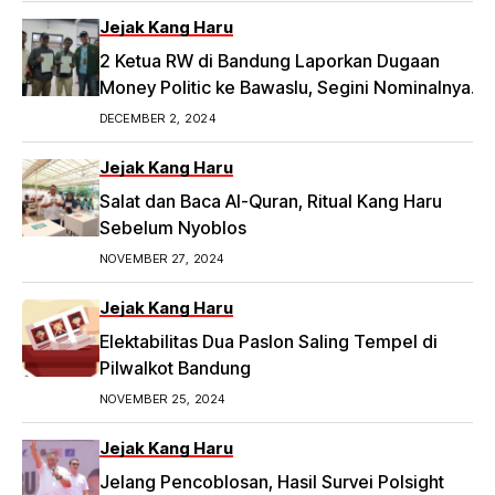
Jejak Kang Haru
2 Ketua RW di Bandung Laporkan Dugaan
Money Politic ke Bawaslu, Segini Nominalnya
Artikel ini telah tayang di Tribunpriangan.com
DECEMBER 2, 2024
dengan judul 2 Ketua RW di Bandung Laporkan
Dugaan Money Politic ke Bawaslu, Segini
Jejak Kang Haru
Nominalnya,
Salat dan Baca Al-Quran, Ritual Kang Haru
https://priangan.tribunnews.com/2024/11/30/2-
Sebelum Nyoblos
ketua-rw-di-bandung-laporkan-dugaan-
NOVEMBER 27, 2024
money-politic-ke-bawaslu-segini-nominalnya.
Jejak Kang Haru
Elektabilitas Dua Paslon Saling Tempel di
Pilwalkot Bandung
NOVEMBER 25, 2024
Jejak Kang Haru
Jelang Pencoblosan, Hasil Survei Polsight