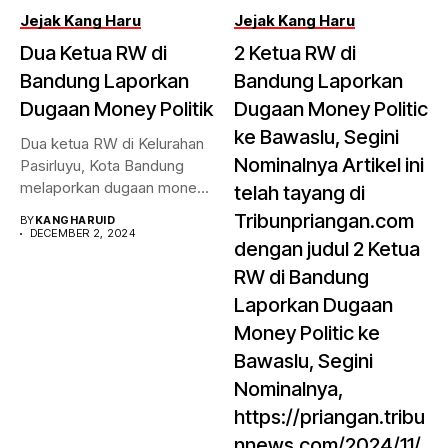
Jejak Kang Haru
Jejak Kang Haru
Dua Ketua RW di
2 Ketua RW di
Bandung Laporkan
Bandung Laporkan
Dugaan Money Politik
Dugaan Money Politic
ke Bawaslu, Segini
Dua ketua RW di Kelurahan
Nominalnya Artikel ini
Pasirluyu, Kota Bandung
melaporkan dugaan money
telah tayang di
politik...
Tribunpriangan.com
BY
KANGHARUID
DECEMBER 2, 2024
dengan judul 2 Ketua
RW di Bandung
Laporkan Dugaan
Money Politic ke
Bawaslu, Segini
Nominalnya,
https://priangan.tribu
nnews.com/2024/11/