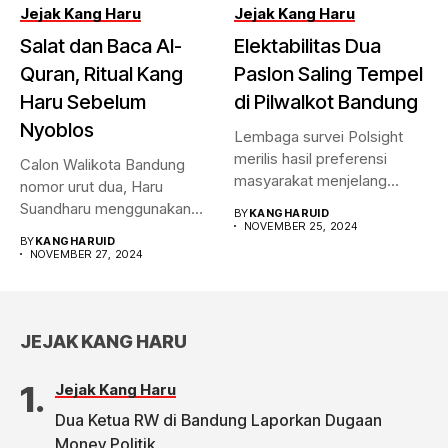
Jejak Kang Haru
Jejak Kang Haru
Salat dan Baca Al-
Elektabilitas Dua
Quran, Ritual Kang
Paslon Saling Tempel
Haru Sebelum
di Pilwalkot Bandung
Nyoblos
Lembaga survei Polsight
merilis hasil preferensi
Calon Walikota Bandung
masyarakat menjelang
nomor urut dua, Haru
Pilwalkot Bandung 2024.
Suandharu menggunakan
BY
KANGHARUID
Hasilnya,...
NOVEMBER 25, 2024
hak pilihnya di...
BY
KANGHARUID
NOVEMBER 27, 2024
JEJAK KANG HARU
Jejak Kang Haru
Dua Ketua RW di Bandung Laporkan Dugaan
Money Politik