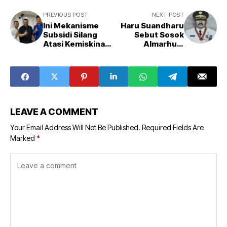
PREVIOUS POST
NEXT POST
Ini Mekanisme
Haru Suandharu
Subsidi Silang
Sebut Sosok
Atasi Kemiskinan
Almarhum
Ala Kang Haru
Mantan Gubernur
Jabar, Nana
Nuriana Berjiwa
Tegas dan Miliki
Jiwa Kepedulian
Besar
LEAVE A COMMENT
Your Email Address Will Not Be Published.
Required Fields Are
Marked
*