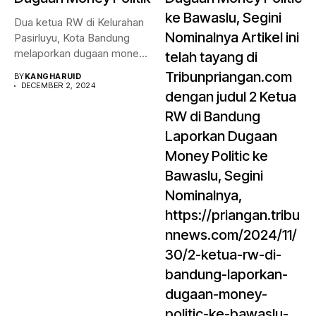
ke Bawaslu, Segini
Dua ketua RW di Kelurahan
Nominalnya Artikel ini
Pasirluyu, Kota Bandung
melaporkan dugaan money
telah tayang di
politik...
Tribunpriangan.com
BY
KANGHARUID
DECEMBER 2, 2024
dengan judul 2 Ketua
RW di Bandung
Laporkan Dugaan
Money Politic ke
Bawaslu, Segini
Nominalnya,
https://priangan.tribu
nnews.com/2024/11/
30/2-ketua-rw-di-
bandung-laporkan-
dugaan-money-
politic-ke-bawaslu-