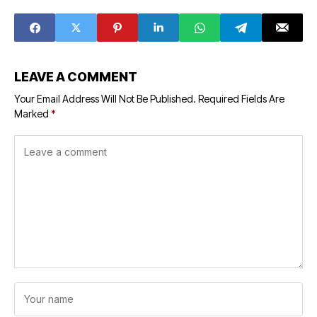
Dipersilakan
Sopir di Pilwakot
Gunakan Kantor-
Depok
kantor PKS
LEAVE A COMMENT
Your Email Address Will Not Be Published.
Required Fields Are
Marked
*