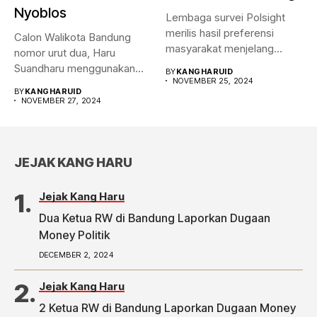
Nyoblos
Lembaga survei Polsight
merilis hasil preferensi
Calon Walikota Bandung
masyarakat menjelang
nomor urut dua, Haru
Pilwalkot Bandung 2024.
Suandharu menggunakan
BY
KANGHARUID
Hasilnya,...
NOVEMBER 25, 2024
hak pilihnya di...
BY
KANGHARUID
NOVEMBER 27, 2024
JEJAK KANG HARU
Jejak Kang Haru
Dua Ketua RW di Bandung Laporkan Dugaan
Money Politik
DECEMBER 2, 2024
Jejak Kang Haru
2 Ketua RW di Bandung Laporkan Dugaan Money