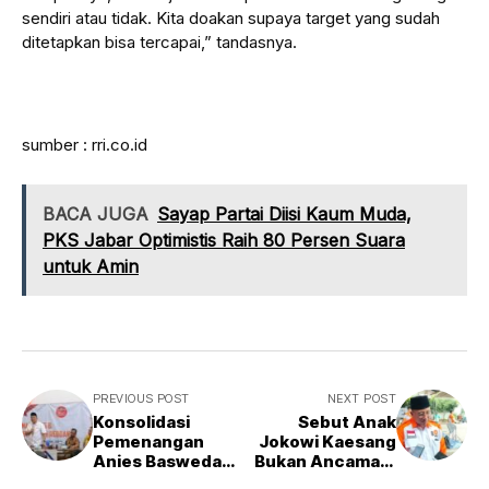
sendiri atau tidak. Kita doakan supaya target yang sudah
ditetapkan bisa tercapai,” tandasnya.
sumber : rri.co.id
BACA JUGA
Sayap Partai Diisi Kaum Muda,
PKS Jabar Optimistis Raih 80 Persen Suara
untuk Amin
PREVIOUS POST
NEXT POST
Konsolidasi
Sebut Anak
Pemenangan
Jokowi Kaesang
Anies Baswedan,
Bukan Ancaman,
Relawan
PKS Siapkan Anak