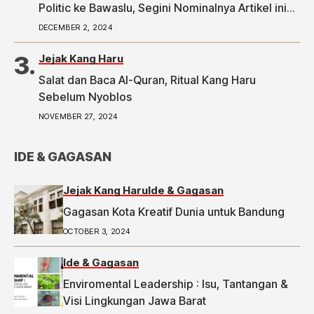
Politic ke Bawaslu, Segini Nominalnya Artikel ini
telah tayang di Tribunpriangan.com dengan judul
DECEMBER 2, 2024
2 Ketua RW di Bandung Laporkan Dugaan Money
Politic ke Bawaslu, Segini Nominalnya,
Jejak Kang Haru
https://priangan.tribunnews.com/2024/11/30/2-
Salat dan Baca Al-Quran, Ritual Kang Haru
ketua-rw-di-bandung-laporkan-dugaan-money-
Sebelum Nyoblos
politic-ke-bawaslu-segini-nominalnya.
NOVEMBER 27, 2024
IDE & GAGASAN
Jejak Kang Haru
Ide & Gagasan
Gagasan Kota Kreatif Dunia untuk Bandung
OCTOBER 3, 2024
Ide & Gagasan
Enviromental Leadership : Isu, Tantangan &
Visi Lingkungan Jawa Barat