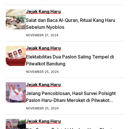
dengan judul 2 Ketua RW di Bandung Laporkan
Dugaan Money Politic ke Bawaslu, Segini
Jejak Kang Haru
Nominalnya,
Salat dan Baca Al-Quran, Ritual Kang Haru
https://priangan.tribunnews.com/2024/11/30/2-
Sebelum Nyoblos
ketua-rw-di-bandung-laporkan-dugaan-
NOVEMBER 27, 2024
money-politic-ke-bawaslu-segini-nominalnya.
Jejak Kang Haru
Elektabilitas Dua Paslon Saling Tempel di
Pilwalkot Bandung
NOVEMBER 25, 2024
Jejak Kang Haru
Jelang Pencoblosan, Hasil Survei Polsight
Paslon Haru-Dhani Meroket di Pilwakot
Bandung
NOVEMBER 25, 2024
Jejak Kang Haru