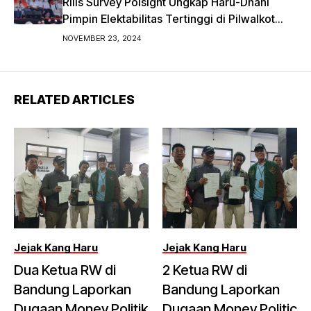
Rilis Survey Polsight Ungkap Haru-Dhani
Pimpin Elektabilitas Tertinggi di Pilwalkot
Bandung 2024
NOVEMBER 23, 2024
RELATED ARTICLES
Jejak Kang Haru
Jejak Kang Haru
Dua Ketua RW di
2 Ketua RW di
Bandung Laporkan
Bandung Laporkan
Dugaan Money Politik
Dugaan Money Politic