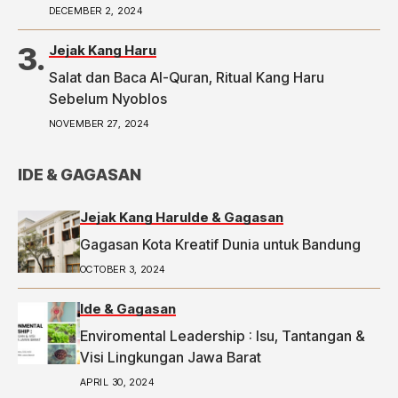
telah tayang di Tribunpriangan.com dengan judul
DECEMBER 2, 2024
2 Ketua RW di Bandung Laporkan Dugaan Money
Politic ke Bawaslu, Segini Nominalnya,
Jejak Kang Haru
https://priangan.tribunnews.com/2024/11/30/2-
Salat dan Baca Al-Quran, Ritual Kang Haru
ketua-rw-di-bandung-laporkan-dugaan-money-
Sebelum Nyoblos
politic-ke-bawaslu-segini-nominalnya.
NOVEMBER 27, 2024
IDE & GAGASAN
Jejak Kang Haru
Ide & Gagasan
Gagasan Kota Kreatif Dunia untuk Bandung
OCTOBER 3, 2024
Ide & Gagasan
Enviromental Leadership : Isu, Tantangan &
Visi Lingkungan Jawa Barat
APRIL 30, 2024