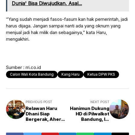
Dunia' Bisa Diwujudkan, Asal...
“Yang sudah menjadi fasos-fasum kan hak pemerintah, jadi
harus dijaga. Jangan sampai nanti ada yang oknum yang
menjual jadi hak milik dan sebagainya,” kata Haru,
mengakhiri.
Sumber : rri.co.id
Calon Wali Kota Bandung
Kang Haru
Ketua DPW PKS
PREVIOUS POST
NEXT POST
Relawan Haru
Hanimun Dukung
Dhani Siap
HD di Pilwalkot
Bergerak, Aher
Bandung, Ini
Netty ikut Turun
Alasannya
Gunung