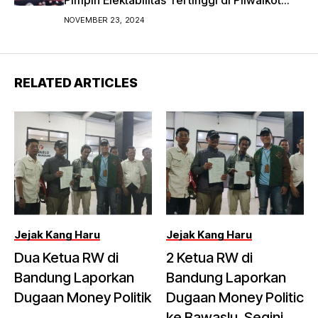
Pimpin Elektabilitas Tertinggi di Pilwalkot
Bandung 2024
NOVEMBER 23, 2024
RELATED ARTICLES
Jejak Kang Haru
Jejak Kang Haru
Dua Ketua RW di
2 Ketua RW di
Bandung Laporkan
Bandung Laporkan
Dugaan Money Politik
Dugaan Money Politic
ke Bawaslu, Segini