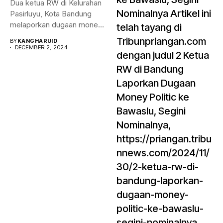
Dua ketua RW di Kelurahan
Nominalnya Artikel ini
Pasirluyu, Kota Bandung
melaporkan dugaan money
telah tayang di
politik...
Tribunpriangan.com
BY
KANGHARUID
DECEMBER 2, 2024
dengan judul 2 Ketua
RW di Bandung
Laporkan Dugaan
Money Politic ke
Bawaslu, Segini
Nominalnya,
https://priangan.tribu
nnews.com/2024/11/
30/2-ketua-rw-di-
bandung-laporkan-
dugaan-money-
politic-ke-bawaslu-
segini-nominalnya.