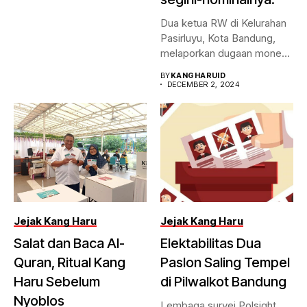
Dua ketua RW di Kelurahan
Pasirluyu, Kota Bandung,
melaporkan dugaan money
politic...
BY
KANGHARUID
DECEMBER 2, 2024
Jejak Kang Haru
Jejak Kang Haru
Salat dan Baca Al-
Elektabilitas Dua
Quran, Ritual Kang
Paslon Saling Tempel
Haru Sebelum
di Pilwalkot Bandung
Nyoblos
Lembaga survei Polsight