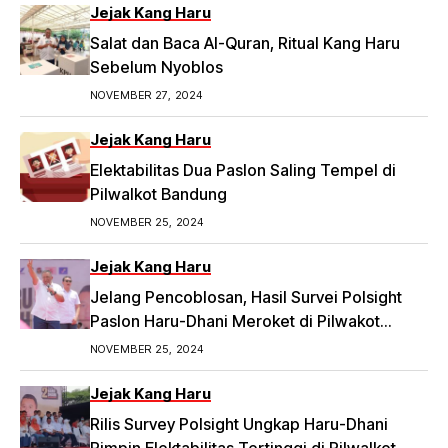
Dugaan Money Politic ke Bawaslu, Segini
Jejak Kang Haru
Nominalnya,
Salat dan Baca Al-Quran, Ritual Kang Haru
https://priangan.tribunnews.com/2024/11/30/2-
Sebelum Nyoblos
ketua-rw-di-bandung-laporkan-dugaan-
NOVEMBER 27, 2024
money-politic-ke-bawaslu-segini-nominalnya.
Jejak Kang Haru
Elektabilitas Dua Paslon Saling Tempel di
Pilwalkot Bandung
NOVEMBER 25, 2024
Jejak Kang Haru
Jelang Pencoblosan, Hasil Survei Polsight
Paslon Haru-Dhani Meroket di Pilwakot
Bandung
NOVEMBER 25, 2024
Jejak Kang Haru
Rilis Survey Polsight Ungkap Haru-Dhani