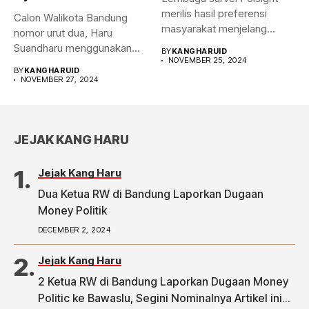
merilis hasil preferensi
Calon Walikota Bandung
masyarakat menjelang
nomor urut dua, Haru
Pilwalkot Bandung 2024.
Suandharu menggunakan
BY
KANGHARUID
Hasilnya,...
NOVEMBER 25, 2024
hak pilihnya di...
BY
KANGHARUID
NOVEMBER 27, 2024
JEJAK KANG HARU
Jejak Kang Haru
Dua Ketua RW di Bandung Laporkan Dugaan
Money Politik
DECEMBER 2, 2024
Jejak Kang Haru
2 Ketua RW di Bandung Laporkan Dugaan Money
Politic ke Bawaslu, Segini Nominalnya Artikel ini