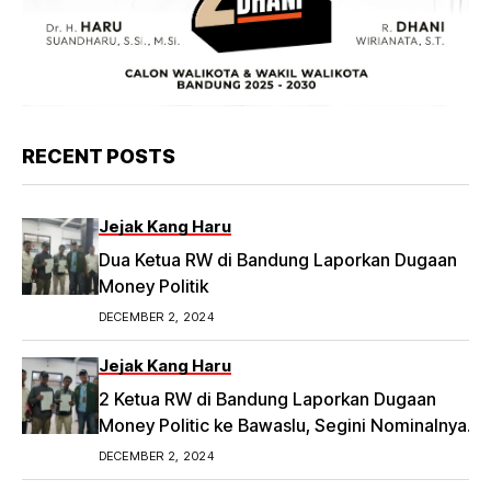
RECENT POSTS
Jejak Kang Haru
Dua Ketua RW di Bandung Laporkan Dugaan
Money Politik
DECEMBER 2, 2024
Jejak Kang Haru
2 Ketua RW di Bandung Laporkan Dugaan
Money Politic ke Bawaslu, Segini Nominalnya
Artikel ini telah tayang di Tribunpriangan.com
DECEMBER 2, 2024
dengan judul 2 Ketua RW di Bandung Laporkan