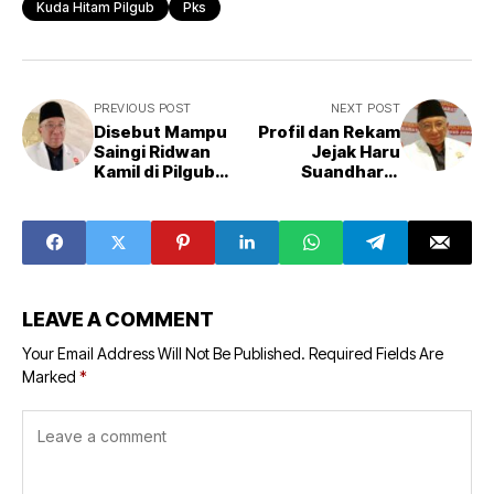
Kuda Hitam Pilgub
Pks
PREVIOUS POST
NEXT POST
Disebut Mampu
Profil dan Rekam
Saingi Ridwan
Jejak Haru
Kamil di Pilgub
Suandharu,
Jabar 2024, Ini
Digadang-gadang
Sosok Haru
Jadi Cagub Jabar
Suhandaru
2024
LEAVE A COMMENT
Your Email Address Will Not Be Published.
Required Fields Are
Marked
*