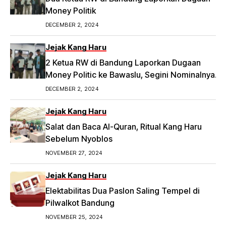
Money Politik
DECEMBER 2, 2024
Jejak Kang Haru
2 Ketua RW di Bandung Laporkan Dugaan
Money Politic ke Bawaslu, Segini Nominalnya
Artikel ini telah tayang di Tribunpriangan.com
DECEMBER 2, 2024
dengan judul 2 Ketua RW di Bandung Laporkan
Dugaan Money Politic ke Bawaslu, Segini
Jejak Kang Haru
Nominalnya,
Salat dan Baca Al-Quran, Ritual Kang Haru
https://priangan.tribunnews.com/2024/11/30/2-
Sebelum Nyoblos
ketua-rw-di-bandung-laporkan-dugaan-
NOVEMBER 27, 2024
money-politic-ke-bawaslu-segini-nominalnya.
Jejak Kang Haru
Elektabilitas Dua Paslon Saling Tempel di
Pilwalkot Bandung
NOVEMBER 25, 2024