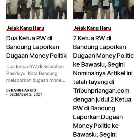
Jejak Kang Haru
Jejak Kang Haru
Dua Ketua RW di
2 Ketua RW di
Bandung Laporkan
Bandung Laporkan
Dugaan Money Politik
Dugaan Money Politic
ke Bawaslu, Segini
Dua ketua RW di Kelurahan
Nominalnya Artikel ini
Pasirluyu, Kota Bandung
melaporkan dugaan money
telah tayang di
politik...
Tribunpriangan.com
BY
KANGHARUID
DECEMBER 2, 2024
dengan judul 2 Ketua
RW di Bandung
Laporkan Dugaan
Money Politic ke
Bawaslu, Segini