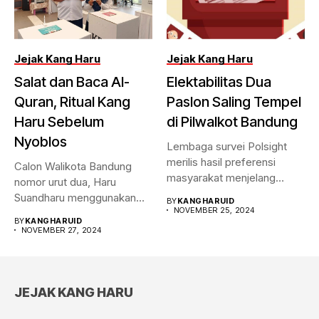
Jejak Kang Haru
Jejak Kang Haru
Salat dan Baca Al-
Elektabilitas Dua
Quran, Ritual Kang
Paslon Saling Tempel
Haru Sebelum
di Pilwalkot Bandung
Nyoblos
Lembaga survei Polsight
merilis hasil preferensi
Calon Walikota Bandung
masyarakat menjelang
nomor urut dua, Haru
Pilwalkot Bandung 2024.
Suandharu menggunakan
BY
KANGHARUID
Hasilnya,...
NOVEMBER 25, 2024
hak pilihnya di...
BY
KANGHARUID
NOVEMBER 27, 2024
JEJAK KANG HARU