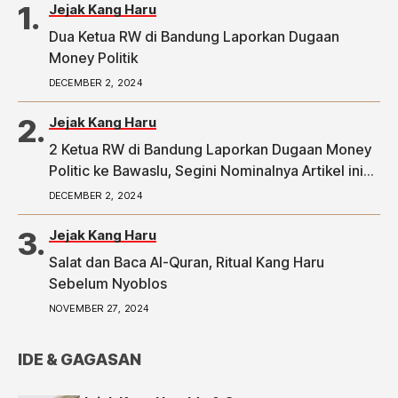
Jejak Kang Haru
Dua Ketua RW di Bandung Laporkan Dugaan
Money Politik
DECEMBER 2, 2024
Jejak Kang Haru
2 Ketua RW di Bandung Laporkan Dugaan Money
Politic ke Bawaslu, Segini Nominalnya Artikel ini
telah tayang di Tribunpriangan.com dengan judul
DECEMBER 2, 2024
2 Ketua RW di Bandung Laporkan Dugaan Money
Politic ke Bawaslu, Segini Nominalnya,
Jejak Kang Haru
https://priangan.tribunnews.com/2024/11/30/2-
Salat dan Baca Al-Quran, Ritual Kang Haru
ketua-rw-di-bandung-laporkan-dugaan-money-
Sebelum Nyoblos
politic-ke-bawaslu-segini-nominalnya.
NOVEMBER 27, 2024
IDE & GAGASAN