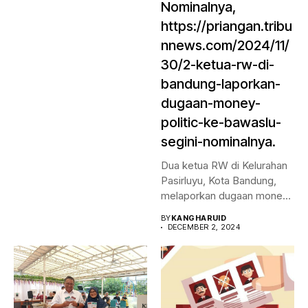
Nominalnya,
https://priangan.tribu
nnews.com/2024/11/
30/2-ketua-rw-di-
bandung-laporkan-
dugaan-money-
politic-ke-bawaslu-
segini-nominalnya.
Dua ketua RW di Kelurahan
Pasirluyu, Kota Bandung,
melaporkan dugaan money
politic...
BY
KANGHARUID
DECEMBER 2, 2024