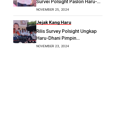
Survei Polsight Paslon Haru-
Dhani Meroket di Pilwakot
NOVEMBER 25, 2024
Bandung
Jejak Kang Haru
Rilis Survey Polsight Ungkap
Haru-Dhani Pimpin
Elektabilitas Tertinggi di
NOVEMBER 23, 2024
Pilwalkot Bandung 2024