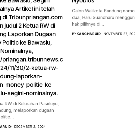
c ke Bawaslu, Segini
Nyoblos
lnya Artikel ini telah
Calon Walikota Bandung nomor
 di Tribunpriangan.com
dua, Haru Suandharu menggu
hak pilihnya di...
 judul 2 Ketua RW di
ng Laporkan Dugaan
BY
KANGHARUID
NOVEMBER 27, 20
Politic ke Bawaslu,
 Nominalnya,
//priangan.tribunnews.c
24/11/30/2-ketua-rw-
ndung-laporkan-
n-money-politic-ke-
u-segini-nominalnya.
a RW di Kelurahan Pasirluyu,
ndung, melaporkan dugaan
itic...
ARUID
DECEMBER 2, 2024