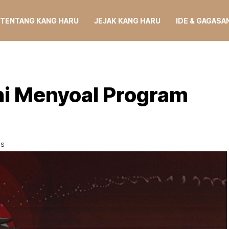
TENTANG KANG HARU
JEJAK KANG HARU
IDE & GAGASA
ni Menyoal Program
WS