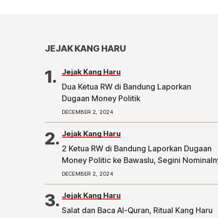
JEJAK KANG HARU
Jejak Kang Haru
Dua Ketua RW di Bandung Laporkan
Dugaan Money Politik
DECEMBER 2, 2024
Jejak Kang Haru
2 Ketua RW di Bandung Laporkan Dugaan
Money Politic ke Bawaslu, Segini Nominaln
Artikel ini telah tayang di Tribunpriangan.
DECEMBER 2, 2024
dengan judul 2 Ketua RW di Bandung Lapo
Dugaan Money Politic ke Bawaslu, Segini
Jejak Kang Haru
Nominalnya,
Salat dan Baca Al-Quran, Ritual Kang Haru