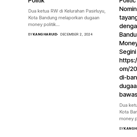
Politik
Politi
Nomina
Dua ketua RW di Kelurahan Pasirluyu,
tayang
Kota Bandung melaporkan dugaan
money politik...
dengan
Bandu
BY
KANGHARUID
DECEMBER 2, 2024
Money 
Segini
https:
om/20
di-ba
dugaa
bawasl
Dua ketu
Kota Ba
money pol
BY
KANGH