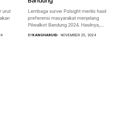
Bandung
 urut
Lembaga survei Polsight merilis hasil
nakan
preferensi masyarakat menjelang
Pilwalkot Bandung 2024. Hasilnya,...
24
BY
KANGHARUID
NOVEMBER 25, 2024