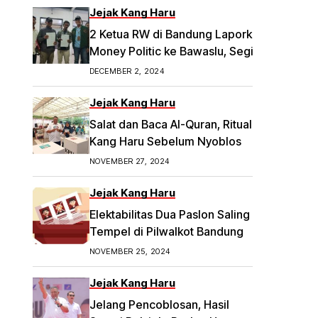
Jejak Kang Haru
2 Ketua RW di Bandung Laporkan Dugaan
Money Politic ke Bawaslu, Segini
Nominalnya Artikel ini telah tayang di
DECEMBER 2, 2024
Tribunpriangan.com dengan judul 2
Ketua RW di Bandung Laporkan Dugaan
Jejak Kang Haru
Money Politic ke Bawaslu, Segini
Salat dan Baca Al-Quran, Ritual
Nominalnya,
Kang Haru Sebelum Nyoblos
https://priangan.tribunnews.com/2024/11/
NOVEMBER 27, 2024
30/2-ketua-rw-di-bandung-laporkan-
dugaan-money-politic-ke-bawaslu-
Jejak Kang Haru
segini-nominalnya.
Elektabilitas Dua Paslon Saling
Tempel di Pilwalkot Bandung
NOVEMBER 25, 2024
Jejak Kang Haru
Jelang Pencoblosan, Hasil