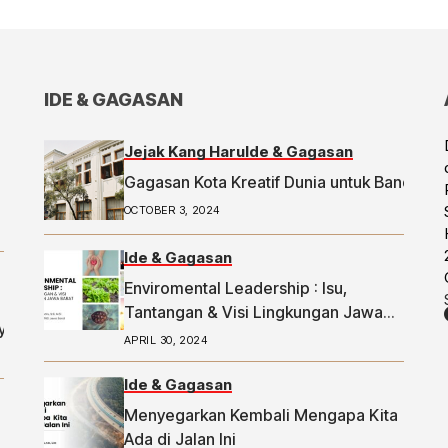
IDE & GAGASAN
Jejak Kang Haru
Ide & Gagasan
Gagasan Kota Kreatif Dunia untuk Bandung
OCTOBER 3, 2024
Ide & Gagasan
Enviromental Leadership : Isu,
Tantangan & Visi Lingkungan Jawa
ya
Barat
APRIL 30, 2024
com
rkan
Ide & Gagasan
Menyegarkan Kembali Mengapa Kita
Ada di Jalan Ini