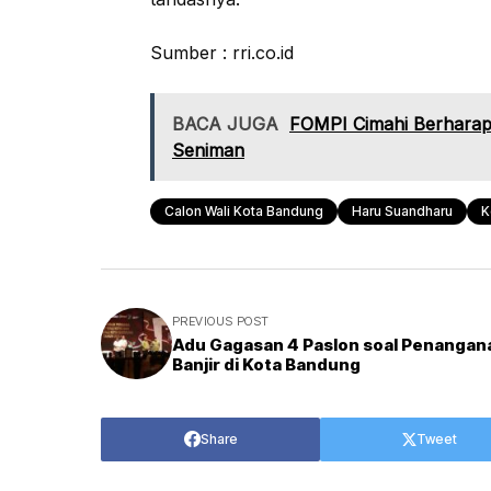
Sumber : rri.co.id
BACA JUGA
FOMPI Cimahi Berharap 
Seniman
Calon Wali Kota Bandung
Haru Suandharu
K
PREVIOUS POST
Adu Gagasan 4 Paslon soal Penangan
Banjir di Kota Bandung
Share
Tweet