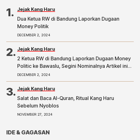
Jejak Kang Haru
Dua Ketua RW di Bandung Laporkan Dugaan
Money Politik
DECEMBER 2, 2024
Jejak Kang Haru
2 Ketua RW di Bandung Laporkan Dugaan Money
Politic ke Bawaslu, Segini Nominalnya Artikel ini
telah tayang di Tribunpriangan.com dengan judul
DECEMBER 2, 2024
2 Ketua RW di Bandung Laporkan Dugaan Money
Politic ke Bawaslu, Segini Nominalnya,
Jejak Kang Haru
https://priangan.tribunnews.com/2024/11/30/2-
Salat dan Baca Al-Quran, Ritual Kang Haru
ketua-rw-di-bandung-laporkan-dugaan-money-
Sebelum Nyoblos
politic-ke-bawaslu-segini-nominalnya.
NOVEMBER 27, 2024
IDE & GAGASAN