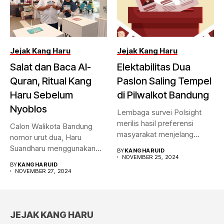
Jejak Kang Haru
Jejak Kang Haru
Salat dan Baca Al-
Elektabilitas Dua
Quran, Ritual Kang
Paslon Saling Tempel
Haru Sebelum
di Pilwalkot Bandung
Nyoblos
Lembaga survei Polsight
merilis hasil preferensi
Calon Walikota Bandung
masyarakat menjelang
nomor urut dua, Haru
Pilwalkot Bandung 2024.
Suandharu menggunakan
BY
KANGHARUID
Hasilnya,...
NOVEMBER 25, 2024
hak pilihnya di...
BY
KANGHARUID
NOVEMBER 27, 2024
JEJAK KANG HARU