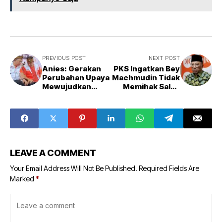
PREVIOUS POST
NEXT POST
Anies: Gerakan
PKS Ingatkan Bey
Perubahan Upaya
Machmudin Tidak
Mewujudkan
Memihak Salah
Keadilan dan
Satu Parpol
Kesejahteraan
maupun Cagub
LEAVE A COMMENT
Your Email Address Will Not Be Published.
Required Fields Are
Marked
*