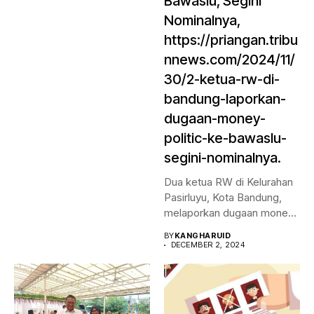
Bawaslu, Segini
Nominalnya,
https://priangan.tribu
nnews.com/2024/11/
30/2-ketua-rw-di-
bandung-laporkan-
dugaan-money-
politic-ke-bawaslu-
segini-nominalnya.
Dua ketua RW di Kelurahan
Pasirluyu, Kota Bandung,
melaporkan dugaan money
politic...
BY
KANGHARUID
DECEMBER 2, 2024