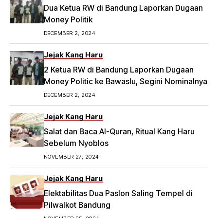
Dua Ketua RW di Bandung Laporkan Dugaan
Money Politik
DECEMBER 2, 2024
Jejak Kang Haru
2 Ketua RW di Bandung Laporkan Dugaan
Money Politic ke Bawaslu, Segini Nominalnya
Artikel ini telah tayang di Tribunpriangan.com
DECEMBER 2, 2024
dengan judul 2 Ketua RW di Bandung Laporkan
Dugaan Money Politic ke Bawaslu, Segini
Jejak Kang Haru
Nominalnya,
Salat dan Baca Al-Quran, Ritual Kang Haru
https://priangan.tribunnews.com/2024/11/30/2-
Sebelum Nyoblos
ketua-rw-di-bandung-laporkan-dugaan-
NOVEMBER 27, 2024
money-politic-ke-bawaslu-segini-nominalnya.
Jejak Kang Haru
Elektabilitas Dua Paslon Saling Tempel di
Pilwalkot Bandung