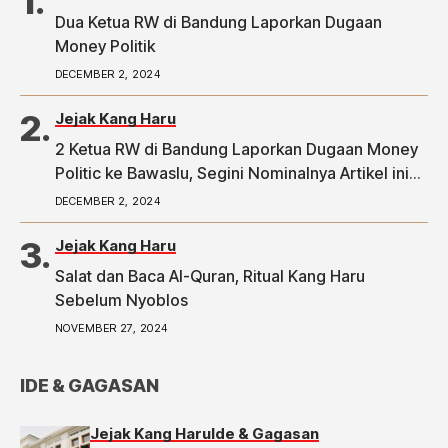
Dua Ketua RW di Bandung Laporkan Dugaan
Money Politik
DECEMBER 2, 2024
Jejak Kang Haru
2 Ketua RW di Bandung Laporkan Dugaan Money
Politic ke Bawaslu, Segini Nominalnya Artikel ini
telah tayang di Tribunpriangan.com dengan judul
DECEMBER 2, 2024
2 Ketua RW di Bandung Laporkan Dugaan Money
Politic ke Bawaslu, Segini Nominalnya,
Jejak Kang Haru
https://priangan.tribunnews.com/2024/11/30/2-
Salat dan Baca Al-Quran, Ritual Kang Haru
ketua-rw-di-bandung-laporkan-dugaan-money-
Sebelum Nyoblos
politic-ke-bawaslu-segini-nominalnya.
NOVEMBER 27, 2024
IDE & GAGASAN
Jejak Kang Haru
Ide & Gagasan