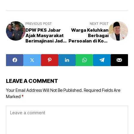
PREVIOUS POST
NEXT POST
DPW PKS Jabar
Warga Keluhkan
Ajak Masyarakat
Berbagai
Berimajinasi Jadi
Persoalan di Kota
Gubernur
Bandung, Haru
Suandharu Bilang
Begini
LEAVE A COMMENT
Your Email Address Will Not Be Published.
Required Fields Are
Marked
*