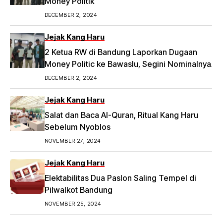
Money Politik
DECEMBER 2, 2024
Jejak Kang Haru
2 Ketua RW di Bandung Laporkan Dugaan
Money Politic ke Bawaslu, Segini Nominalnya
Artikel ini telah tayang di Tribunpriangan.com
DECEMBER 2, 2024
dengan judul 2 Ketua RW di Bandung Laporkan
Dugaan Money Politic ke Bawaslu, Segini
Jejak Kang Haru
Nominalnya,
Salat dan Baca Al-Quran, Ritual Kang Haru
https://priangan.tribunnews.com/2024/11/30/2-
Sebelum Nyoblos
ketua-rw-di-bandung-laporkan-dugaan-
NOVEMBER 27, 2024
money-politic-ke-bawaslu-segini-nominalnya.
Jejak Kang Haru
Elektabilitas Dua Paslon Saling Tempel di
Pilwalkot Bandung
NOVEMBER 25, 2024