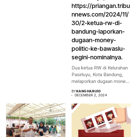
https://priangan.tribu
nnews.com/2024/11/
30/2-ketua-rw-di-
bandung-laporkan-
dugaan-money-
politic-ke-bawaslu-
segini-nominalnya.
Dua ketua RW di Kelurahan
Pasirluyu, Kota Bandung,
melaporkan dugaan money
politic...
BY
KANGHARUID
DECEMBER 2, 2024