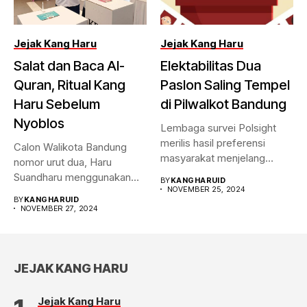
Jejak Kang Haru
Jejak Kang Haru
Salat dan Baca Al-
Elektabilitas Dua
Quran, Ritual Kang
Paslon Saling Tempel
Haru Sebelum
di Pilwalkot Bandung
Nyoblos
Lembaga survei Polsight
merilis hasil preferensi
Calon Walikota Bandung
masyarakat menjelang
nomor urut dua, Haru
Pilwalkot Bandung 2024.
Suandharu menggunakan
BY
KANGHARUID
Hasilnya,...
NOVEMBER 25, 2024
hak pilihnya di...
BY
KANGHARUID
NOVEMBER 27, 2024
JEJAK KANG HARU
Jejak Kang Haru