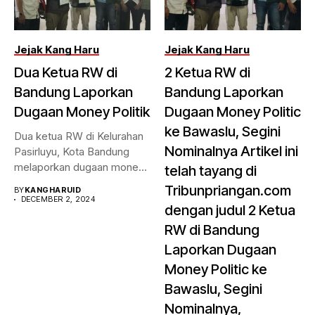
Jejak Kang Haru
Jejak Kang Haru
Dua Ketua RW di
2 Ketua RW di
Bandung Laporkan
Bandung Laporkan
Dugaan Money Politik
Dugaan Money Politic
ke Bawaslu, Segini
Dua ketua RW di Kelurahan
Nominalnya Artikel ini
Pasirluyu, Kota Bandung
melaporkan dugaan money
telah tayang di
politik...
Tribunpriangan.com
BY
KANGHARUID
DECEMBER 2, 2024
dengan judul 2 Ketua
RW di Bandung
Laporkan Dugaan
Money Politic ke
Bawaslu, Segini
Nominalnya,