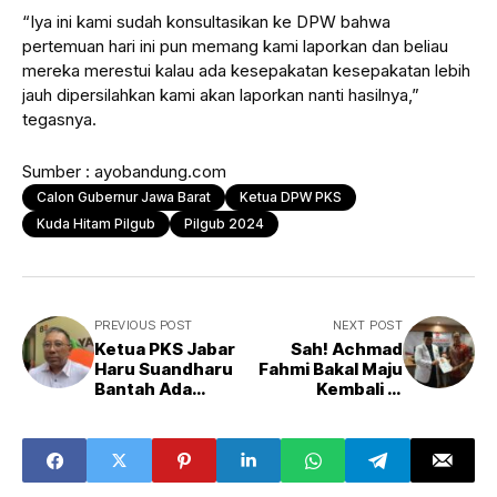
“Iya ini kami sudah konsultasikan ke DPW bahwa
pertemuan hari ini pun memang kami laporkan dan beliau
mereka merestui kalau ada kesepakatan kesepakatan lebih
jauh dipersilahkan kami akan laporkan nanti hasilnya,”
tegasnya.
Sumber : ayobandung.com
Calon Gubernur Jawa Barat
Ketua DPW PKS
Kuda Hitam Pilgub
Pilgub 2024
PREVIOUS POST
NEXT POST
Ketua PKS Jabar
Sah! Achmad
Haru Suandharu
Fahmi Bakal Maju
Bantah Ada
Kembali di
Koalisi dengan
Pilwalkot
NasDem di Kota
Sukabumi
Bandung: Baru
Fofotoan