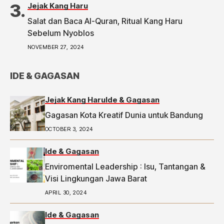
Politic ke Bawaslu, Segini Nominalnya,
Jejak Kang Haru
https://priangan.tribunnews.com/2024/11/30/2-
Salat dan Baca Al-Quran, Ritual Kang Haru
ketua-rw-di-bandung-laporkan-dugaan-money-
Sebelum Nyoblos
politic-ke-bawaslu-segini-nominalnya.
NOVEMBER 27, 2024
IDE & GAGASAN
Jejak Kang Haru
Ide & Gagasan
Gagasan Kota Kreatif Dunia untuk Bandung
OCTOBER 3, 2024
Ide & Gagasan
Enviromental Leadership : Isu, Tantangan &
Visi Lingkungan Jawa Barat
APRIL 30, 2024
Ide & Gagasan