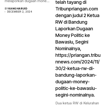
melaporkan dugaan money
telah tayang di
politik...
Tribunpriangan.com
BY
KANGHARUID
DECEMBER 2, 2024
dengan judul 2 Ketua
RW di Bandung
Laporkan Dugaan
Money Politic ke
Bawaslu, Segini
Nominalnya,
https://priangan.tribu
nnews.com/2024/11/
30/2-ketua-rw-di-
bandung-laporkan-
dugaan-money-
politic-ke-bawaslu-
segini-nominalnya.
Dua ketua RW di Kelurahan