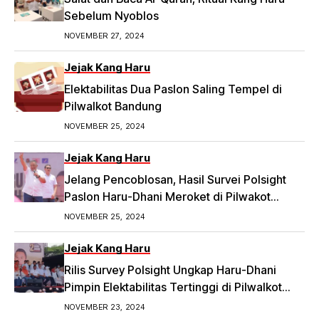
https://priangan.tribunnews.com/2024/11/30/2-
Sebelum Nyoblos
ketua-rw-di-bandung-laporkan-dugaan-
NOVEMBER 27, 2024
money-politic-ke-bawaslu-segini-nominalnya.
Jejak Kang Haru
Elektabilitas Dua Paslon Saling Tempel di
Pilwalkot Bandung
NOVEMBER 25, 2024
Jejak Kang Haru
Jelang Pencoblosan, Hasil Survei Polsight
Paslon Haru-Dhani Meroket di Pilwakot
Bandung
NOVEMBER 25, 2024
Jejak Kang Haru
Rilis Survey Polsight Ungkap Haru-Dhani
Pimpin Elektabilitas Tertinggi di Pilwalkot
Bandung 2024
NOVEMBER 23, 2024