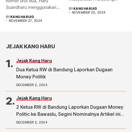
nomor urut dua, Haru
Pilwalkot Bandung 2024.
Suandharu menggunakan
BY
KANGHARUID
Hasilnya,...
NOVEMBER 25, 2024
hak pilihnya di...
BY
KANGHARUID
NOVEMBER 27, 2024
JEJAK KANG HARU
Jejak Kang Haru
Dua Ketua RW di Bandung Laporkan Dugaan
Money Politik
DECEMBER 2, 2024
Jejak Kang Haru
2 Ketua RW di Bandung Laporkan Dugaan Money
Politic ke Bawaslu, Segini Nominalnya Artikel ini
telah tayang di Tribunpriangan.com dengan judul
DECEMBER 2, 2024
2 Ketua RW di Bandung Laporkan Dugaan Money