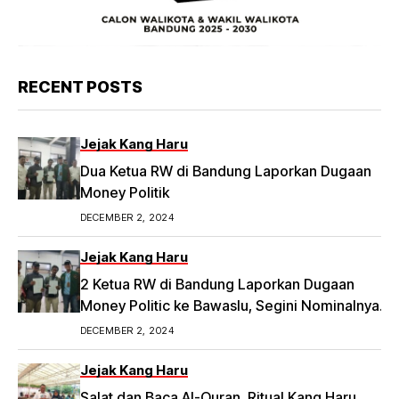
RECENT POSTS
Jejak Kang Haru
Dua Ketua RW di Bandung Laporkan Dugaan
Money Politik
DECEMBER 2, 2024
Jejak Kang Haru
2 Ketua RW di Bandung Laporkan Dugaan
Money Politic ke Bawaslu, Segini Nominalnya
Artikel ini telah tayang di Tribunpriangan.com
DECEMBER 2, 2024
dengan judul 2 Ketua RW di Bandung Laporkan
Dugaan Money Politic ke Bawaslu, Segini
Jejak Kang Haru
Nominalnya,
Salat dan Baca Al-Quran, Ritual Kang Haru