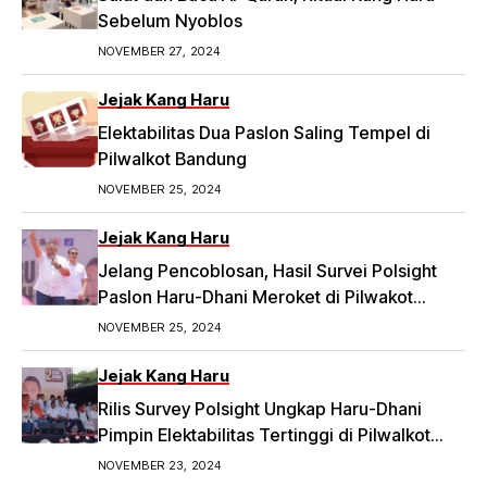
https://priangan.tribunnews.com/2024/11/30/2-
Sebelum Nyoblos
ketua-rw-di-bandung-laporkan-dugaan-
NOVEMBER 27, 2024
money-politic-ke-bawaslu-segini-nominalnya.
Jejak Kang Haru
Elektabilitas Dua Paslon Saling Tempel di
Pilwalkot Bandung
NOVEMBER 25, 2024
Jejak Kang Haru
Jelang Pencoblosan, Hasil Survei Polsight
Paslon Haru-Dhani Meroket di Pilwakot
Bandung
NOVEMBER 25, 2024
Jejak Kang Haru
Rilis Survey Polsight Ungkap Haru-Dhani
Pimpin Elektabilitas Tertinggi di Pilwalkot
Bandung 2024
NOVEMBER 23, 2024