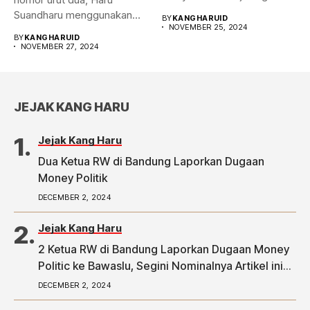
Pilwalkot Bandung 2024.
Suandharu menggunakan
BY
KANGHARUID
Hasilnya,...
NOVEMBER 25, 2024
hak pilihnya di...
BY
KANGHARUID
NOVEMBER 27, 2024
JEJAK KANG HARU
Jejak Kang Haru
Dua Ketua RW di Bandung Laporkan Dugaan
Money Politik
DECEMBER 2, 2024
Jejak Kang Haru
2 Ketua RW di Bandung Laporkan Dugaan Money
Politic ke Bawaslu, Segini Nominalnya Artikel ini
telah tayang di Tribunpriangan.com dengan judul
DECEMBER 2, 2024
2 Ketua RW di Bandung Laporkan Dugaan Money