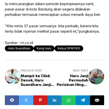
Ia mencanangkan dalam periode kepimpinannya nanti,
pasar-pasar di kota Bandung akan segera dilakukan
perbaikan termasuk menerapkan solusi menarik daya beli.
“Kita minta 37 pasar semuanya kita perbaiki, karena kita
tentu tidak nyaman melihat pasar seperti ini,”pungkasnya.
Sumber : rri.co.id
Haru Suandharu
Kang Haru
Ketua DPW PKS
PREVIOUS POST
NEXT POST
Mampir ke Cilok
Haru Janji
Denok, Haru
Permudah
Suandharu Janji
Perizinan Hingga
Permudah Modal
Pembuatan NIB
Usaha bagi UMKM
UMKM