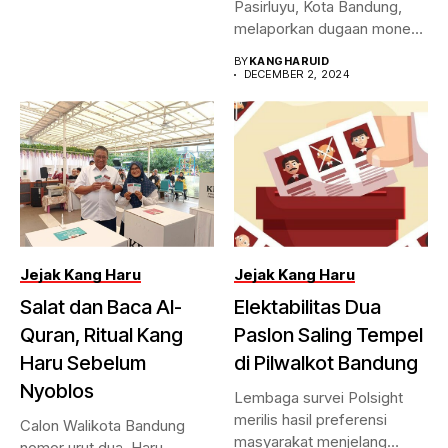
Pasirluyu, Kota Bandung,
melaporkan dugaan money
politic...
BY
KANGHARUID
DECEMBER 2, 2024
Jejak Kang Haru
Jejak Kang Haru
Salat dan Baca Al-
Elektabilitas Dua
Quran, Ritual Kang
Paslon Saling Tempel
Haru Sebelum
di Pilwalkot Bandung
Nyoblos
Lembaga survei Polsight
merilis hasil preferensi
Calon Walikota Bandung
masyarakat menjelang
nomor urut dua, Haru