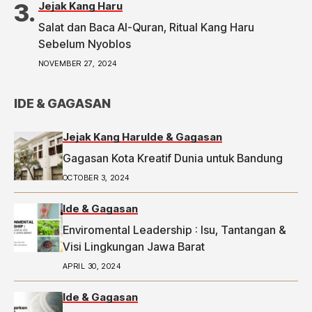
Politic ke Bawaslu, Segini Nominalnya,
Jejak Kang Haru
https://priangan.tribunnews.com/2024/11/30/2-
Salat dan Baca Al-Quran, Ritual Kang Haru
ketua-rw-di-bandung-laporkan-dugaan-money-
Sebelum Nyoblos
politic-ke-bawaslu-segini-nominalnya.
NOVEMBER 27, 2024
IDE & GAGASAN
Jejak Kang Haru
Ide & Gagasan
Gagasan Kota Kreatif Dunia untuk Bandung
OCTOBER 3, 2024
Ide & Gagasan
Enviromental Leadership : Isu, Tantangan &
Visi Lingkungan Jawa Barat
APRIL 30, 2024
Ide & Gagasan