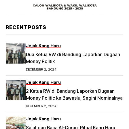
RECENT POSTS
Jejak Kang Haru
Dua Ketua RW di Bandung Laporkan Dugaan
Money Politik
DECEMBER 2, 2024
Jejak Kang Haru
2 Ketua RW di Bandung Laporkan Dugaan
Money Politic ke Bawaslu, Segini Nominalnya
Artikel ini telah tayang di Tribunpriangan.com
DECEMBER 2, 2024
dengan judul 2 Ketua RW di Bandung Laporkan
Dugaan Money Politic ke Bawaslu, Segini
Jejak Kang Haru
Nominalnya,
Salat dan Baca Al-Quran, Ritual Kang Haru