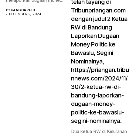
melaporkan dugaan money
telah tayang di
politik...
Tribunpriangan.com
BY
KANGHARUID
DECEMBER 2, 2024
dengan judul 2 Ketua
RW di Bandung
Laporkan Dugaan
Money Politic ke
Bawaslu, Segini
Nominalnya,
https://priangan.tribu
nnews.com/2024/11/
30/2-ketua-rw-di-
bandung-laporkan-
dugaan-money-
politic-ke-bawaslu-
segini-nominalnya.
Dua ketua RW di Kelurahan