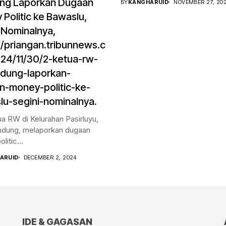
ng Laporkan Dugaan
BY
KANGHARUID
NOVEMBER 27, 20
Politic ke Bawaslu,
 Nominalnya,
//priangan.tribunnews.c
24/11/30/2-ketua-rw-
ndung-laporkan-
n-money-politic-ke-
u-segini-nominalnya.
a RW di Kelurahan Pasirluyu,
ndung, melaporkan dugaan
itic...
ARUID
DECEMBER 2, 2024
IDE & GAGASAN