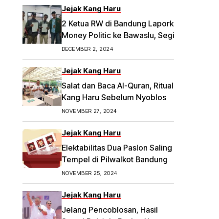
Jejak Kang Haru
2 Ketua RW di Bandung Laporkan Dugaan
Money Politic ke Bawaslu, Segini
Nominalnya Artikel ini telah tayang di
DECEMBER 2, 2024
Tribunpriangan.com dengan judul 2
Ketua RW di Bandung Laporkan Dugaan
Jejak Kang Haru
Money Politic ke Bawaslu, Segini
Salat dan Baca Al-Quran, Ritual
Nominalnya,
Kang Haru Sebelum Nyoblos
https://priangan.tribunnews.com/2024/11/
NOVEMBER 27, 2024
30/2-ketua-rw-di-bandung-laporkan-
dugaan-money-politic-ke-bawaslu-
Jejak Kang Haru
segini-nominalnya.
Elektabilitas Dua Paslon Saling
Tempel di Pilwalkot Bandung
NOVEMBER 25, 2024
Jejak Kang Haru
Jelang Pencoblosan, Hasil