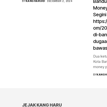
Bandu
BY
KANGHARUID
DECEMBER 2, 2024
Money 
Segini
https:
om/20
di-ba
dugaa
bawasl
Dua ketu
Kota Ba
money pol
BY
KANGH
JEJAK KANG HARU