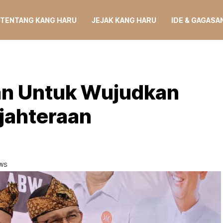
TENTANG KANG HARU
JEJAK KANG HARU
IDE & GAGASA
an Untuk Wujudkan
jahteraan
EWS