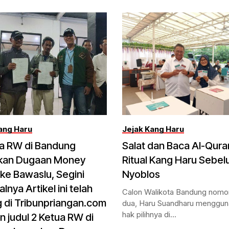
ang Haru
Jejak Kang Haru
ua RW di Bandung
Salat dan Baca Al-Qura
kan Dugaan Money
Ritual Kang Haru Sebe
c ke Bawaslu, Segini
Nyoblos
lnya Artikel ini telah
Calon Walikota Bandung nomor
 di Tribunpriangan.com
dua, Haru Suandharu menggu
hak pilihnya di...
 judul 2 Ketua RW di