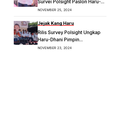
Survei Polsight Paslon Haru-
Dhani Meroket di Pilwakot
NOVEMBER 25, 2024
Bandung
Jejak Kang Haru
Rilis Survey Polsight Ungkap
Haru-Dhani Pimpin
Elektabilitas Tertinggi di
NOVEMBER 23, 2024
Pilwalkot Bandung 2024