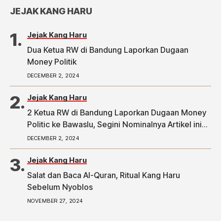
JEJAK KANG HARU
Jejak Kang Haru
Dua Ketua RW di Bandung Laporkan Dugaan
Money Politik
DECEMBER 2, 2024
Jejak Kang Haru
2 Ketua RW di Bandung Laporkan Dugaan Money
Politic ke Bawaslu, Segini Nominalnya Artikel ini
telah tayang di Tribunpriangan.com dengan judul
DECEMBER 2, 2024
2 Ketua RW di Bandung Laporkan Dugaan Money
Politic ke Bawaslu, Segini Nominalnya,
Jejak Kang Haru
https://priangan.tribunnews.com/2024/11/30/2-
Salat dan Baca Al-Quran, Ritual Kang Haru
ketua-rw-di-bandung-laporkan-dugaan-money-
Sebelum Nyoblos
politic-ke-bawaslu-segini-nominalnya.
NOVEMBER 27, 2024