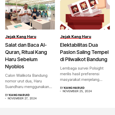
Jejak Kang Haru
Jejak Kang Haru
Salat dan Baca Al-
Elektabilitas Dua
Quran, Ritual Kang
Paslon Saling Tempel
Haru Sebelum
di Pilwalkot Bandung
Nyoblos
Lembaga survei Polsight
merilis hasil preferensi
Calon Walikota Bandung
masyarakat menjelang
nomor urut dua, Haru
Pilwalkot Bandung 2024.
Suandharu menggunakan
BY
KANGHARUID
Hasilnya,...
NOVEMBER 25, 2024
hak pilihnya di...
BY
KANGHARUID
NOVEMBER 27, 2024