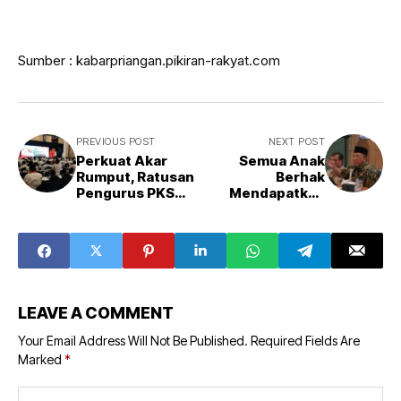
Sumber : kabarpriangan.pikiran-rakyat.com
PREVIOUS POST
NEXT POST
Perkuat Akar
Semua Anak
Rumput, Ratusan
Berhak
Pengurus PKS
Mendapatkan
Jabar Gelar Halal
Pendidikan yang
Bihalal di Bandung
Terbaik
LEAVE A COMMENT
Your Email Address Will Not Be Published.
Required Fields Are
Marked
*