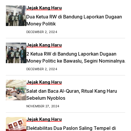
Jejak Kang Haru
Dua Ketua RW di Bandung Laporkan Dugaan
Money Politik
DECEMBER 2, 2024
Jejak Kang Haru
2 Ketua RW di Bandung Laporkan Dugaan
Money Politic ke Bawaslu, Segini Nominalnya
Artikel ini telah tayang di Tribunpriangan.com
DECEMBER 2, 2024
dengan judul 2 Ketua RW di Bandung Laporkan
Dugaan Money Politic ke Bawaslu, Segini
Jejak Kang Haru
Nominalnya,
Salat dan Baca Al-Quran, Ritual Kang Haru
https://priangan.tribunnews.com/2024/11/30/2-
Sebelum Nyoblos
ketua-rw-di-bandung-laporkan-dugaan-
NOVEMBER 27, 2024
money-politic-ke-bawaslu-segini-nominalnya.
Jejak Kang Haru
Elektabilitas Dua Paslon Saling Tempel di