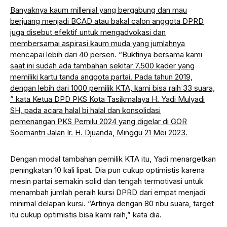
Banyaknya kaum millenial yang bergabung dan mau
berjuang menjadi BCAD atau bakal calon anggota DPRD
juga disebut efektif untuk mengadvokasi dan
membersamai aspirasi kaum muda yang jumlahnya
mencapai lebih dari 40 persen. “Buktinya bersama kami
saat ini sudah ada tambahan sekitar 7.500 kader yang
memiliki kartu tanda anggota partai. Pada tahun 2019,
dengan lebih dari 1000 pemilik KTA, kami bisa raih 33 suara,
” kata Ketua DPD PKS Kota Tasikmalaya H. Yadi Mulyadi
SH, pada acara halal bi halal dan konsolidasi
pemenangan PKS Pemilu 2024 yang digelar di GOR
Soemantri Jalan Ir. H. Djuanda, Minggu 21 Mei 2023.
Dengan modal tambahan pemilik KTA itu, Yadi menargetkan
peningkatan 10 kali lipat. Dia pun cukup optimistis karena
mesin partai semakin solid dan tengah termotivasi untuk
menambah jumlah peraih kursi DPRD dari empat menjadi
minimal delapan kursi. “Artinya dengan 80 ribu suara, target
itu cukup optimistis bisa kami raih,” kata dia.