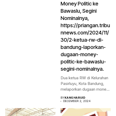
Money Politic ke
Bawaslu, Segini
Nominalnya,
https://priangan.tribu
nnews.com/2024/11/
30/2-ketua-rw-di-
bandung-laporkan-
dugaan-money-
politic-ke-bawaslu-
segini-nominalnya.
Dua ketua RW di Kelurahan
Pasirluyu, Kota Bandung,
melaporkan dugaan money
politic...
BY
KANGHARUID
DECEMBER 2, 2024