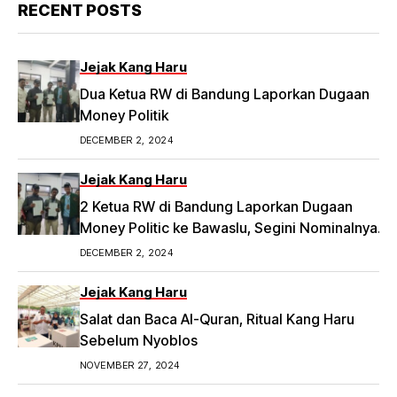
RECENT POSTS
Jejak Kang Haru
Dua Ketua RW di Bandung Laporkan Dugaan
Money Politik
DECEMBER 2, 2024
Jejak Kang Haru
2 Ketua RW di Bandung Laporkan Dugaan
Money Politic ke Bawaslu, Segini Nominalnya
Artikel ini telah tayang di Tribunpriangan.com
DECEMBER 2, 2024
dengan judul 2 Ketua RW di Bandung Laporkan
Dugaan Money Politic ke Bawaslu, Segini
Jejak Kang Haru
Nominalnya,
Salat dan Baca Al-Quran, Ritual Kang Haru
https://priangan.tribunnews.com/2024/11/30/2-
Sebelum Nyoblos
ketua-rw-di-bandung-laporkan-dugaan-
NOVEMBER 27, 2024
money-politic-ke-bawaslu-segini-nominalnya.