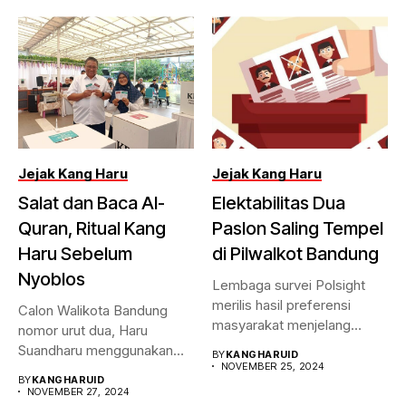
Jejak Kang Haru
Jejak Kang Haru
Salat dan Baca Al-
Elektabilitas Dua
Quran, Ritual Kang
Paslon Saling Tempel
Haru Sebelum
di Pilwalkot Bandung
Nyoblos
Lembaga survei Polsight
merilis hasil preferensi
Calon Walikota Bandung
masyarakat menjelang
nomor urut dua, Haru
Pilwalkot Bandung 2024.
Suandharu menggunakan
BY
KANGHARUID
Hasilnya,...
NOVEMBER 25, 2024
hak pilihnya di...
BY
KANGHARUID
NOVEMBER 27, 2024