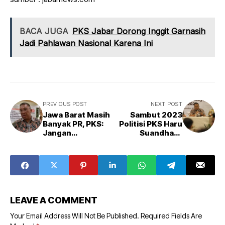
BACA JUGA
PKS Jabar Dorong Inggit Garnasih
Jadi Pahlawan Nasional Karena Ini
PREVIOUS POST
NEXT POST
Jawa Barat Masih
Sambut 2023
Banyak PR, PKS:
Politisi PKS Haru
Jangan
Suandharu
Mengutamakan
Berikan Capaian
Pembangunan
dan Pekerjaan
Gimik
Rumah bagi Jabar,
Apa Sajakah Itu?
LEAVE A COMMENT
Your Email Address Will Not Be Published.
Required Fields Are