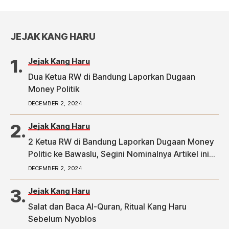
JEJAK KANG HARU
Jejak Kang Haru
Dua Ketua RW di Bandung Laporkan Dugaan
Money Politik
DECEMBER 2, 2024
Jejak Kang Haru
2 Ketua RW di Bandung Laporkan Dugaan Money
Politic ke Bawaslu, Segini Nominalnya Artikel ini
telah tayang di Tribunpriangan.com dengan judul
DECEMBER 2, 2024
2 Ketua RW di Bandung Laporkan Dugaan Money
Politic ke Bawaslu, Segini Nominalnya,
Jejak Kang Haru
https://priangan.tribunnews.com/2024/11/30/2-
Salat dan Baca Al-Quran, Ritual Kang Haru
ketua-rw-di-bandung-laporkan-dugaan-money-
Sebelum Nyoblos
politic-ke-bawaslu-segini-nominalnya.