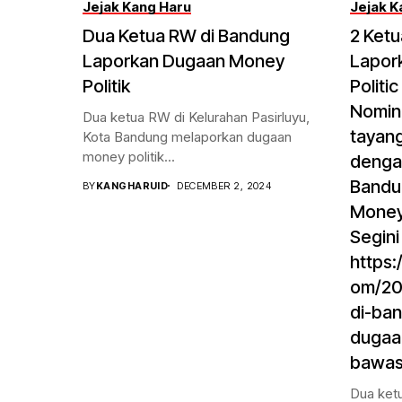
Jejak Kang Haru
Jejak K
Dua Ketua RW di Bandung
2 Ket
Laporkan Dugaan Money
Lapor
Politik
Politi
Nomina
Dua ketua RW di Kelurahan Pasirluyu,
tayang
Kota Bandung melaporkan dugaan
money politik...
dengan
Bandu
BY
KANGHARUID
DECEMBER 2, 2024
Money 
Segini
https:
om/20
di-ba
dugaa
bawasl
Dua ketu