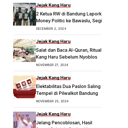
Jejak Kang Haru
2 Ketua RW di Bandung Laporkan Dugaan
Money Politic ke Bawaslu, Segini
Nominalnya Artikel ini telah tayang di
DECEMBER 2, 2024
Tribunpriangan.com dengan judul 2
Ketua RW di Bandung Laporkan Dugaan
Jejak Kang Haru
Money Politic ke Bawaslu, Segini
Salat dan Baca Al-Quran, Ritual
Nominalnya,
Kang Haru Sebelum Nyoblos
https://priangan.tribunnews.com/2024/11/
NOVEMBER 27, 2024
30/2-ketua-rw-di-bandung-laporkan-
dugaan-money-politic-ke-bawaslu-
Jejak Kang Haru
segini-nominalnya.
Elektabilitas Dua Paslon Saling
Tempel di Pilwalkot Bandung
NOVEMBER 25, 2024
Jejak Kang Haru
Jelang Pencoblosan, Hasil