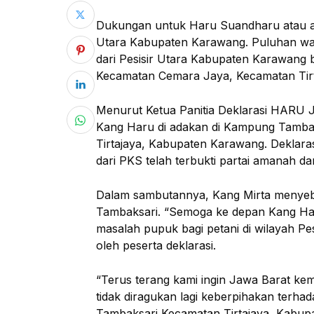
Dukungan untuk Haru Suandharu atau akra
Utara Kabupaten Karawang. Puluhan w
dari Pesisir Utara Kabupaten Karawang 
Kecamatan Cemara Jaya, Kecamatan Tirt
Menurut Ketua Panitia Deklarasi HARU J
Kang Haru di adakan di Kampung Tamba
Tirtajaya, Kabupaten Karawang. Deklara
dari PKS telah terbukti partai amanah dan
Dalam sambutannya, Kang Mirta menyebu
Tambaksari. “Semoga ke depan Kang Har
masalah pupuk bagi petani di wilayah P
oleh peserta deklarasi.
“Terus terang kami ingin Jawa Barat kem
tidak diragukan lagi keberpihakan terhad
Tambaksari Kecamatan Tirtajaya, Kabup