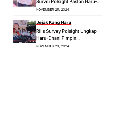
Survei Polsight Paslon Haru-
Dhani Meroket di Pilwakot
NOVEMBER 25, 2024
Bandung
Jejak Kang Haru
Rilis Survey Polsight Ungkap
Haru-Dhani Pimpin
Elektabilitas Tertinggi di
NOVEMBER 23, 2024
Pilwalkot Bandung 2024