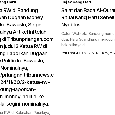
ang Haru
Jejak Kang Haru
ua RW di Bandung
Salat dan Baca Al-Qura
kan Dugaan Money
Ritual Kang Haru Sebe
c ke Bawaslu, Segini
Nyoblos
lnya Artikel ini telah
Calon Walikota Bandung nomor
 di Tribunpriangan.com
dua, Haru Suandharu menggu
hak pilihnya di...
 judul 2 Ketua RW di
ng Laporkan Dugaan
BY
KANGHARUID
NOVEMBER 27, 20
Politic ke Bawaslu,
 Nominalnya,
//priangan.tribunnews.c
24/11/30/2-ketua-rw-
ndung-laporkan-
n-money-politic-ke-
u-segini-nominalnya.
a RW di Kelurahan Pasirluyu,