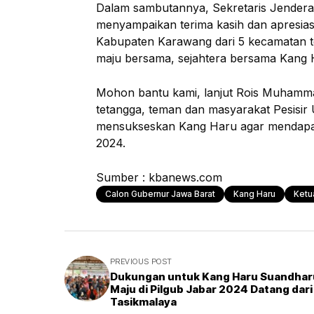
Dalam sambutannya, Sekretaris Jende
menyampaikan terima kasih dan apresiasi
Kabupaten Karawang dari 5 kecamatan t
maju bersama, sejahtera bersama Kang 
Mohon bantu kami, lanjut Rois Muhamma
tetangga, teman dan masyarakat Pesisi
mensukseskan Kang Haru agar mendapat 
2024.
Sumber : kbanews.com
Calon Gubernur Jawa Barat
Kang Haru
Ketu
PREVIOUS POST
Dukungan untuk Kang Haru Suandhar
Maju di Pilgub Jabar 2024 Datang dari
Tasikmalaya