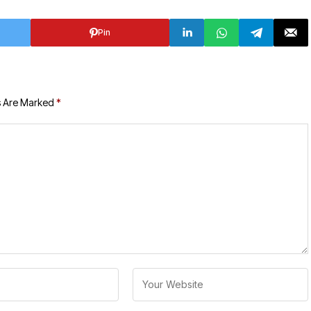
Pin
s Are Marked
*