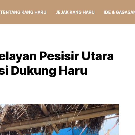
TENTANG KANG HARU
JEJAK KANG HARU
IDE & GAGASA
elayan Pesisir Utara
si Dukung Haru