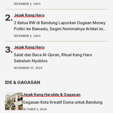
DECEMBER 2, 2024
Jejak Kang Haru
2 Ketua RW di Bandung Laporkan Dugaan Money
Politic ke Bawaslu, Segini Nominalnya Artikel ini
telah tayang di Tribunpriangan.com dengan judul
DECEMBER 2, 2024
2 Ketua RW di Bandung Laporkan Dugaan Money
Politic ke Bawaslu, Segini Nominalnya,
Jejak Kang Haru
https://priangan.tribunnews.com/2024/11/30/2-
Salat dan Baca Al-Quran, Ritual Kang Haru
ketua-rw-di-bandung-laporkan-dugaan-money-
Sebelum Nyoblos
politic-ke-bawaslu-segini-nominalnya.
NOVEMBER 27, 2024
IDE & GAGASAN
Jejak Kang Haru
Ide & Gagasan
Gagasan Kota Kreatif Dunia untuk Bandung
OCTOBER 3, 2024