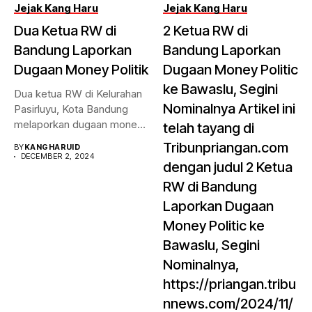
Jejak Kang Haru
Jejak Kang Haru
Dua Ketua RW di
2 Ketua RW di
Bandung Laporkan
Bandung Laporkan
Dugaan Money Politik
Dugaan Money Politic
ke Bawaslu, Segini
Dua ketua RW di Kelurahan
Nominalnya Artikel ini
Pasirluyu, Kota Bandung
melaporkan dugaan money
telah tayang di
politik...
Tribunpriangan.com
BY
KANGHARUID
DECEMBER 2, 2024
dengan judul 2 Ketua
RW di Bandung
Laporkan Dugaan
Money Politic ke
Bawaslu, Segini
Nominalnya,
https://priangan.tribu
nnews.com/2024/11/