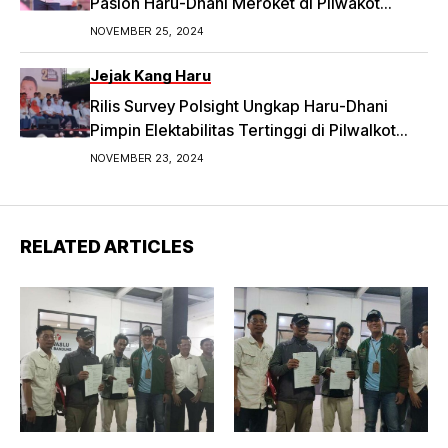
Paslon Haru-Dhani Meroket di Pilwakot
Bandung
NOVEMBER 25, 2024
Jejak Kang Haru
Rilis Survey Polsight Ungkap Haru-Dhani
Pimpin Elektabilitas Tertinggi di Pilwalkot
Bandung 2024
NOVEMBER 23, 2024
RELATED ARTICLES