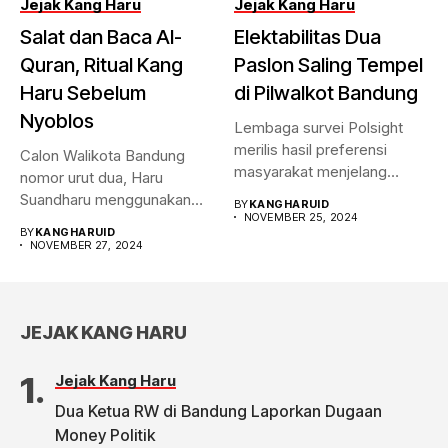
Jejak Kang Haru
Jejak Kang Haru
Salat dan Baca Al-
Elektabilitas Dua
Quran, Ritual Kang
Paslon Saling Tempel
Haru Sebelum
di Pilwalkot Bandung
Nyoblos
Lembaga survei Polsight
merilis hasil preferensi
Calon Walikota Bandung
masyarakat menjelang
nomor urut dua, Haru
Pilwalkot Bandung 2024.
Suandharu menggunakan
BY
KANGHARUID
Hasilnya,...
NOVEMBER 25, 2024
hak pilihnya di...
BY
KANGHARUID
NOVEMBER 27, 2024
JEJAK KANG HARU
Jejak Kang Haru
Dua Ketua RW di Bandung Laporkan Dugaan
Money Politik