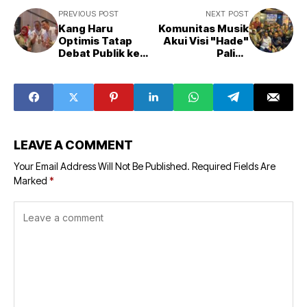
PREVIOUS POST
NEXT POST
Kang Haru
Komunitas Musik
Optimis Tatap
Akui Visi "Hade"
Debat Publik ke
Paling
Dua
Sejahterakan
Seniman
LEAVE A COMMENT
Your Email Address Will Not Be Published.
Required Fields Are
Marked
*