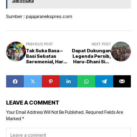
Sarimukti
Sumber : pajajaranekspres.com
PREVIOUS POST
NEXT POST
Tak Suka Basa –
Dapat Dukungan
Basi Sebatas
Legenda Persib,
Seremonial, Haru
Haru-Dhani Siap
Ingin Bangun
Majukan Atlet
Ekosistem
Bandung
Ekonomi Kreatif
Bandung
LEAVE A COMMENT
Your Email Address Will Not Be Published.
Required Fields Are
Marked
*