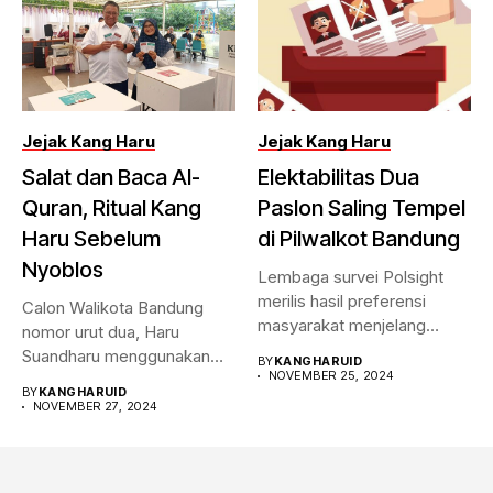
Jejak Kang Haru
Jejak Kang Haru
Salat dan Baca Al-
Elektabilitas Dua
Quran, Ritual Kang
Paslon Saling Tempel
Haru Sebelum
di Pilwalkot Bandung
Nyoblos
Lembaga survei Polsight
merilis hasil preferensi
Calon Walikota Bandung
masyarakat menjelang
nomor urut dua, Haru
Pilwalkot Bandung 2024.
Suandharu menggunakan
BY
KANGHARUID
Hasilnya,...
NOVEMBER 25, 2024
hak pilihnya di...
BY
KANGHARUID
NOVEMBER 27, 2024