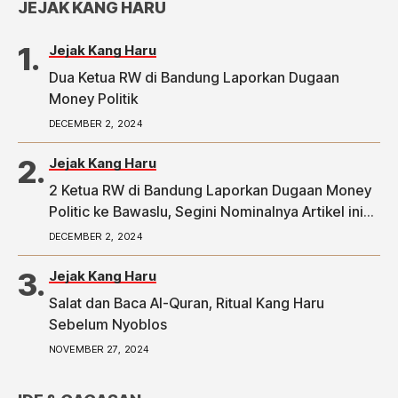
JEJAK KANG HARU
Jejak Kang Haru
Dua Ketua RW di Bandung Laporkan Dugaan
Money Politik
DECEMBER 2, 2024
Jejak Kang Haru
2 Ketua RW di Bandung Laporkan Dugaan Money
Politic ke Bawaslu, Segini Nominalnya Artikel ini
telah tayang di Tribunpriangan.com dengan judul
DECEMBER 2, 2024
2 Ketua RW di Bandung Laporkan Dugaan Money
Politic ke Bawaslu, Segini Nominalnya,
Jejak Kang Haru
https://priangan.tribunnews.com/2024/11/30/2-
Salat dan Baca Al-Quran, Ritual Kang Haru
ketua-rw-di-bandung-laporkan-dugaan-money-
Sebelum Nyoblos
politic-ke-bawaslu-segini-nominalnya.
NOVEMBER 27, 2024