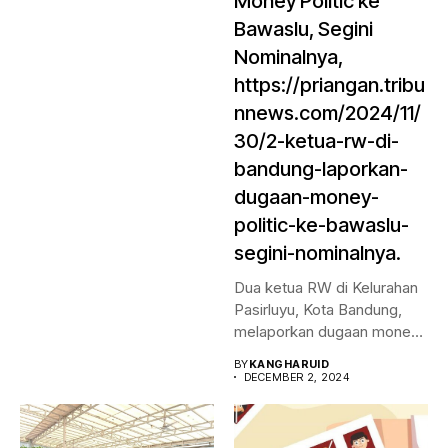
Money Politic ke
Bawaslu, Segini
Nominalnya,
https://priangan.tribu
nnews.com/2024/11/
30/2-ketua-rw-di-
bandung-laporkan-
dugaan-money-
politic-ke-bawaslu-
segini-nominalnya.
Dua ketua RW di Kelurahan
Pasirluyu, Kota Bandung,
melaporkan dugaan money
politic...
BY
KANGHARUID
DECEMBER 2, 2024