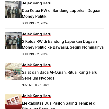
Jejak Kang Haru
Dua Ketua RW di Bandung Laporkan Dugaan
Money Politik
DECEMBER 2, 2024
Jejak Kang Haru
2 Ketua RW di Bandung Laporkan Dugaan
Money Politic ke Bawaslu, Segini Nominalnya
Artikel ini telah tayang di Tribunpriangan.com
DECEMBER 2, 2024
dengan judul 2 Ketua RW di Bandung Laporkan
Dugaan Money Politic ke Bawaslu, Segini
Jejak Kang Haru
Nominalnya,
Salat dan Baca Al-Quran, Ritual Kang Haru
https://priangan.tribunnews.com/2024/11/30/2-
Sebelum Nyoblos
ketua-rw-di-bandung-laporkan-dugaan-
NOVEMBER 27, 2024
money-politic-ke-bawaslu-segini-nominalnya.
Jejak Kang Haru
Elektabilitas Dua Paslon Saling Tempel di