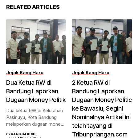
RELATED ARTICLES
Jejak Kang Haru
Jejak Kang Haru
Dua Ketua RW di
2 Ketua RW di
Bandung Laporkan
Bandung Laporkan
Dugaan Money Politik
Dugaan Money Politic
ke Bawaslu, Segini
Dua ketua RW di Kelurahan
Nominalnya Artikel ini
Pasirluyu, Kota Bandung
melaporkan dugaan money
telah tayang di
politik...
Tribunpriangan.com
BY
KANGHARUID