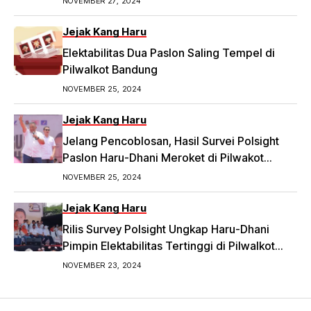
NOVEMBER 27, 2024
money-politic-ke-bawaslu-segini-nominalnya.
Jejak Kang Haru
Elektabilitas Dua Paslon Saling Tempel di
Pilwalkot Bandung
NOVEMBER 25, 2024
Jejak Kang Haru
Jelang Pencoblosan, Hasil Survei Polsight
Paslon Haru-Dhani Meroket di Pilwakot
Bandung
NOVEMBER 25, 2024
Jejak Kang Haru
Rilis Survey Polsight Ungkap Haru-Dhani
Pimpin Elektabilitas Tertinggi di Pilwalkot
Bandung 2024
NOVEMBER 23, 2024