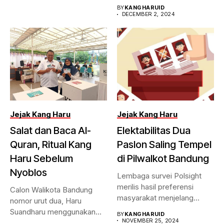
politic...
BY
KANGHARUID
DECEMBER 2, 2024
Jejak Kang Haru
Jejak Kang Haru
Salat dan Baca Al-
Elektabilitas Dua
Quran, Ritual Kang
Paslon Saling Tempel
Haru Sebelum
di Pilwalkot Bandung
Nyoblos
Lembaga survei Polsight
merilis hasil preferensi
Calon Walikota Bandung
masyarakat menjelang
nomor urut dua, Haru
Pilwalkot Bandung 2024.
Suandharu menggunakan
BY
KANGHARUID
Hasilnya,...
NOVEMBER 25, 2024
hak pilihnya di...