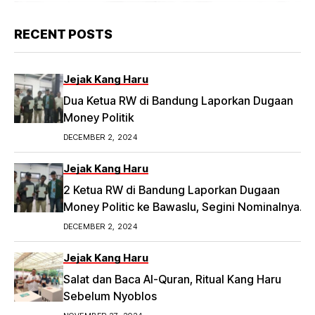
RECENT POSTS
Jejak Kang Haru
Dua Ketua RW di Bandung Laporkan Dugaan
Money Politik
DECEMBER 2, 2024
Jejak Kang Haru
2 Ketua RW di Bandung Laporkan Dugaan
Money Politic ke Bawaslu, Segini Nominalnya
Artikel ini telah tayang di Tribunpriangan.com
DECEMBER 2, 2024
dengan judul 2 Ketua RW di Bandung Laporkan
Dugaan Money Politic ke Bawaslu, Segini
Jejak Kang Haru
Nominalnya,
Salat dan Baca Al-Quran, Ritual Kang Haru
https://priangan.tribunnews.com/2024/11/30/2-
Sebelum Nyoblos
ketua-rw-di-bandung-laporkan-dugaan-