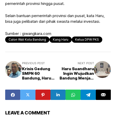
pemerintah provinsi hingga pusat.
Selain bantuan pemerintah provinsi dan pusat, kata Haru,
bisa juga pelibatan dari pihak swasta melalui investasi.
Sumber : giwangkara.com
Calon Wali Kota Bandung
Kang Haru
Ketua DPW PKS
PREVIOUS POST
NEXT POST
Krisis Gedung
Haru Suandharu
SMPN 60
Ingin Wujudkan
Bandung, Haru
Bandung Menjadi
Suandharu
Kota Kreatif
Dorong
Dunia
Pemerintah
Gerak Cepat
LEAVE A COMMENT