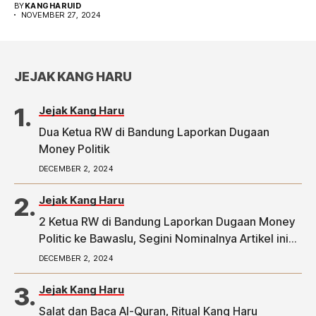
BY
KANGHARUID
NOVEMBER 27, 2024
JEJAK KANG HARU
Jejak Kang Haru
Dua Ketua RW di Bandung Laporkan Dugaan
Money Politik
DECEMBER 2, 2024
Jejak Kang Haru
2 Ketua RW di Bandung Laporkan Dugaan Money
Politic ke Bawaslu, Segini Nominalnya Artikel ini
telah tayang di Tribunpriangan.com dengan judul
DECEMBER 2, 2024
2 Ketua RW di Bandung Laporkan Dugaan Money
Politic ke Bawaslu, Segini Nominalnya,
Jejak Kang Haru
https://priangan.tribunnews.com/2024/11/30/2-
Salat dan Baca Al-Quran, Ritual Kang Haru