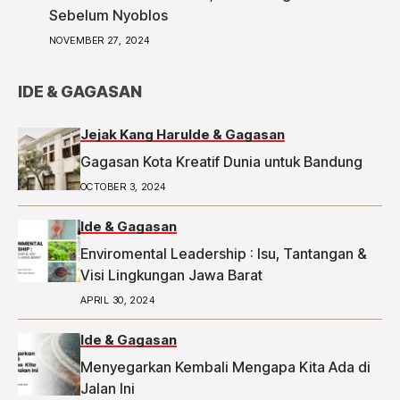
ketua-rw-di-bandung-laporkan-dugaan-money-
Sebelum Nyoblos
politic-ke-bawaslu-segini-nominalnya.
NOVEMBER 27, 2024
IDE & GAGASAN
Jejak Kang Haru
Ide & Gagasan
Gagasan Kota Kreatif Dunia untuk Bandung
OCTOBER 3, 2024
Ide & Gagasan
Enviromental Leadership : Isu, Tantangan &
Visi Lingkungan Jawa Barat
APRIL 30, 2024
Ide & Gagasan
Menyegarkan Kembali Mengapa Kita Ada di
Jalan Ini