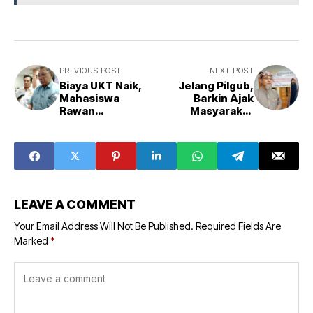
PREVIOUS POST
NEXT POST
Biaya UKT Naik,
Jelang Pilgub,
Mahasiswa
Barkin Ajak
Rawan
Masyarakat
Terjerumus Pinjol
Cerdas dalam
Memilih
LEAVE A COMMENT
Your Email Address Will Not Be Published.
Required Fields Are
Marked
*