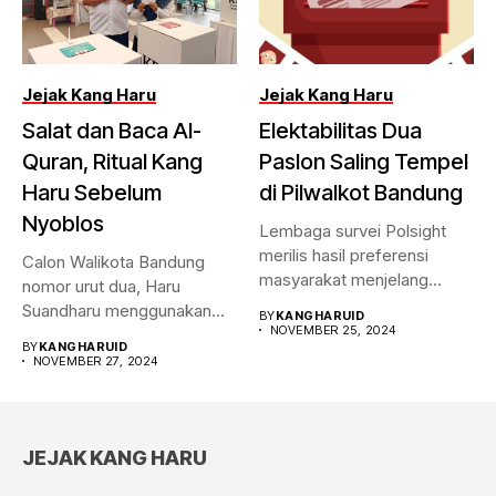
Jejak Kang Haru
Jejak Kang Haru
Salat dan Baca Al-
Elektabilitas Dua
Quran, Ritual Kang
Paslon Saling Tempel
Haru Sebelum
di Pilwalkot Bandung
Nyoblos
Lembaga survei Polsight
merilis hasil preferensi
Calon Walikota Bandung
masyarakat menjelang
nomor urut dua, Haru
Pilwalkot Bandung 2024.
Suandharu menggunakan
BY
KANGHARUID
Hasilnya,...
NOVEMBER 25, 2024
hak pilihnya di...
BY
KANGHARUID
NOVEMBER 27, 2024
JEJAK KANG HARU