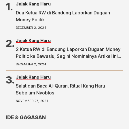
Jejak Kang Haru
Dua Ketua RW di Bandung Laporkan Dugaan
Money Politik
DECEMBER 2, 2024
Jejak Kang Haru
2 Ketua RW di Bandung Laporkan Dugaan Money
Politic ke Bawaslu, Segini Nominalnya Artikel ini
telah tayang di Tribunpriangan.com dengan judul
DECEMBER 2, 2024
2 Ketua RW di Bandung Laporkan Dugaan Money
Politic ke Bawaslu, Segini Nominalnya,
Jejak Kang Haru
https://priangan.tribunnews.com/2024/11/30/2-
Salat dan Baca Al-Quran, Ritual Kang Haru
ketua-rw-di-bandung-laporkan-dugaan-money-
Sebelum Nyoblos
politic-ke-bawaslu-segini-nominalnya.
NOVEMBER 27, 2024
IDE & GAGASAN