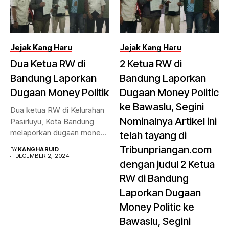
Jejak Kang Haru
Jejak Kang Haru
Dua Ketua RW di
2 Ketua RW di
Bandung Laporkan
Bandung Laporkan
Dugaan Money Politik
Dugaan Money Politic
ke Bawaslu, Segini
Dua ketua RW di Kelurahan
Nominalnya Artikel ini
Pasirluyu, Kota Bandung
melaporkan dugaan money
telah tayang di
politik...
Tribunpriangan.com
BY
KANGHARUID
DECEMBER 2, 2024
dengan judul 2 Ketua
RW di Bandung
Laporkan Dugaan
Money Politic ke
Bawaslu, Segini