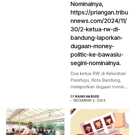
Nominalnya,
https://priangan.tribu
nnews.com/2024/11/
30/2-ketua-rw-di-
bandung-laporkan-
dugaan-money-
politic-ke-bawaslu-
segini-nominalnya.
Dua ketua RW di Kelurahan
Pasirluyu, Kota Bandung,
melaporkan dugaan money
politic...
BY
KANGHARUID
DECEMBER 2, 2024