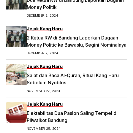
Money Politik
DECEMBER 2, 2024
Jejak Kang Haru
2 Ketua RW di Bandung Laporkan Dugaan
Money Politic ke Bawaslu, Segini Nominalnya
Artikel ini telah tayang di Tribunpriangan.com
DECEMBER 2, 2024
dengan judul 2 Ketua RW di Bandung Laporkan
Dugaan Money Politic ke Bawaslu, Segini
Jejak Kang Haru
Nominalnya,
Salat dan Baca Al-Quran, Ritual Kang Haru
https://priangan.tribunnews.com/2024/11/30/2-
Sebelum Nyoblos
ketua-rw-di-bandung-laporkan-dugaan-
NOVEMBER 27, 2024
money-politic-ke-bawaslu-segini-nominalnya.
Jejak Kang Haru
Elektabilitas Dua Paslon Saling Tempel di
Pilwalkot Bandung
NOVEMBER 25, 2024